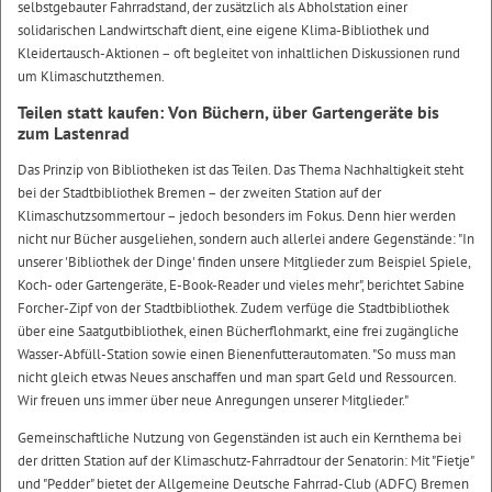
selbstgebauter Fahrradstand, der zusätzlich als Abholstation einer
solidarischen Landwirtschaft dient, eine eigene Klima-Bibliothek und
Kleidertausch-Aktionen – oft begleitet von inhaltlichen Diskussionen rund
um Klimaschutzthemen.
Teilen statt kaufen: Von Büchern, über Gartengeräte bis
zum Lastenrad
Das Prinzip von Bibliotheken ist das Teilen. Das Thema Nachhaltigkeit steht
bei der Stadtbibliothek Bremen – der zweiten Station auf der
Klimaschutzsommertour – jedoch besonders im Fokus. Denn hier werden
nicht nur Bücher ausgeliehen, sondern auch allerlei andere Gegenstände: "In
unserer 'Bibliothek der Dinge' finden unsere Mitglieder zum Beispiel Spiele,
Koch- oder Gartengeräte, E-Book-Reader und vieles mehr", berichtet Sabine
Forcher-Zipf von der Stadtbibliothek. Zudem verfüge die Stadtbibliothek
über eine Saatgutbibliothek, einen Bücherflohmarkt, eine frei zugängliche
Wasser-Abfüll-Station sowie einen Bienenfutterautomaten. "So muss man
nicht gleich etwas Neues anschaffen und man spart Geld und Ressourcen.
Wir freuen uns immer über neue Anregungen unserer Mitglieder."
Gemeinschaftliche Nutzung von Gegenständen ist auch ein Kernthema bei
der dritten Station auf der Klimaschutz-Fahrradtour der Senatorin: Mit "Fietje"
und "Pedder" bietet der Allgemeine Deutsche Fahrrad-Club (ADFC) Bremen