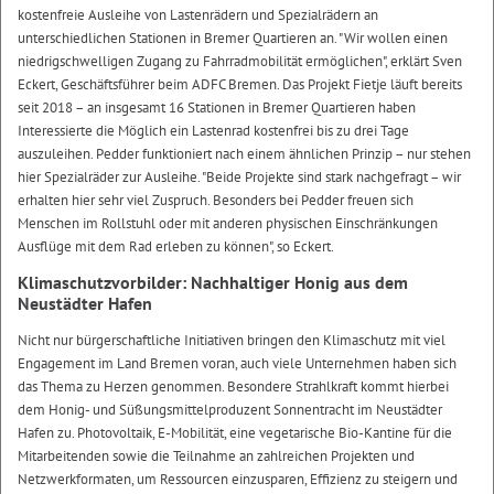
kostenfreie Ausleihe von Lastenrädern und Spezialrädern an
unterschiedlichen Stationen in Bremer Quartieren an. "Wir wollen einen
niedrigschwelligen Zugang zu Fahrradmobilität ermöglichen", erklärt Sven
Eckert, Geschäftsführer beim ADFC Bremen. Das Projekt Fietje läuft bereits
seit 2018 – an insgesamt 16 Stationen in Bremer Quartieren haben
Interessierte die Möglich ein Lastenrad kostenfrei bis zu drei Tage
auszuleihen. Pedder funktioniert nach einem ähnlichen Prinzip – nur stehen
hier Spezialräder zur Ausleihe. "Beide Projekte sind stark nachgefragt – wir
erhalten hier sehr viel Zuspruch. Besonders bei Pedder freuen sich
Menschen im Rollstuhl oder mit anderen physischen Einschränkungen
Ausflüge mit dem Rad erleben zu können", so Eckert.
Klimaschutzvorbilder: Nachhaltiger Honig aus dem
Neustädter Hafen
Nicht nur bürgerschaftliche Initiativen bringen den Klimaschutz mit viel
Engagement im Land Bremen voran, auch viele Unternehmen haben sich
das Thema zu Herzen genommen. Besondere Strahlkraft kommt hierbei
dem Honig- und Süßungsmittelproduzent Sonnentracht im Neustädter
Hafen zu. Photovoltaik, E-Mobilität, eine vegetarische Bio-Kantine für die
Mitarbeitenden sowie die Teilnahme an zahlreichen Projekten und
Netzwerkformaten, um Ressourcen einzusparen, Effizienz zu steigern und