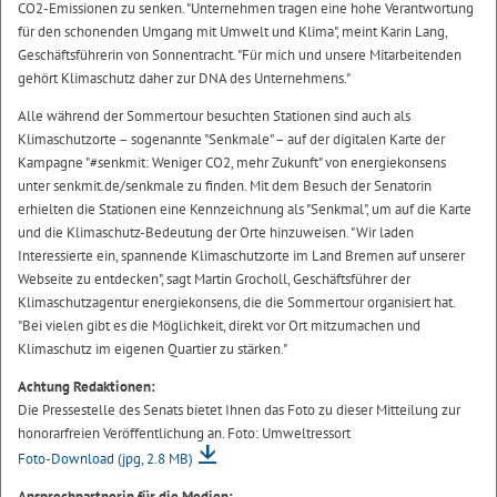
CO2-Emissionen zu senken. "Unternehmen tragen eine hohe Verantwortung
für den schonenden Umgang mit Umwelt und Klima", meint Karin Lang,
Geschäftsführerin von Sonnentracht. "Für mich und unsere Mitarbeitenden
gehört Klimaschutz daher zur DNA des Unternehmens."
Alle während der Sommertour besuchten Stationen sind auch als
Klimaschutzorte – sogenannte "Senkmale" – auf der digitalen Karte der
Kampagne "#senkmit: Weniger CO2, mehr Zukunft" von energiekonsens
unter senkmit.de/senkmale zu finden. Mit dem Besuch der Senatorin
erhielten die Stationen eine Kennzeichnung als "Senkmal", um auf die Karte
und die Klimaschutz-Bedeutung der Orte hinzuweisen. "Wir laden
Interessierte ein, spannende Klimaschutzorte im Land Bremen auf unserer
Webseite zu entdecken", sagt Martin Grocholl, Geschäftsführer der
Klimaschutzagentur energiekonsens, die die Sommertour organisiert hat.
"Bei vielen gibt es die Möglichkeit, direkt vor Ort mitzumachen und
Klimaschutz im eigenen Quartier zu stärken."
Achtung Redaktionen:
Die Pressestelle des Senats bietet Ihnen das Foto zu dieser Mitteilung zur
honorarfreien Veröffentlichung an. Foto: Umweltressort
Foto-Download
(jpg, 2.8 MB)
Ansprechpartnerin für die Medien: