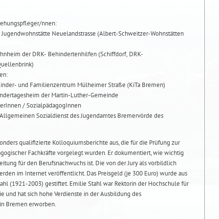
ziehungspfleger/nnen:
r Jugendwohnstätte Neuelandstrasse (Albert-Schweitzer-Wohnstätten
hnheim der DRK- Behindertenhilfen (Schiffdorf, DRK-
uellenbrink)
en:
Sofiya Bitsukova, Praktikum im Kinder- und Familienzentrum Mülheimer Straße (KiTa Bremen)
Kindertagesheim der Martin-Luther-Gemeinde
iterInnen / SozialpädagogInnen
m Allgemeinen Sozialdienst des Jugendamtes Bremervörde des
nders qualifizierte Kolloquiumsberichte aus, die für die Prüfung zur
gogischer Fachkräfte vorgelegt wurden. Er dokumentiert, wie wichtig
eitung für den Berufsnachwuchs ist. Die von der Jury als vorbildlich
den im Internet veröffentlicht. Das Preisgeld (je 300 Euro) wurde aus
tahl (1921-2003) gestiftet. Emilie Stahl war Rektorin der Hochschule für
 und hat sich hohe Verdienste in der Ausbildung des
in Bremen erworben.