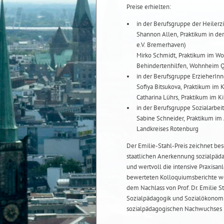
Preise erhielten:
in der Berufsgruppe der Heiler
Shannon Allen, Praktikum in de
e.V. Bremerhaven)
Mirko Schmidt, Praktikum im Wo
Behindertenhilfen, Wohnheim Q
in der Berufsgruppe ErzieherInn
Catharina Lührs, Praktikum im 
in der Berufsgruppe Sozialarbe
Sabine Schneider, Praktikum i
Landkreises Rotenburg
Der Emilie-Stahl-Preis zeichnet beso
staatlichen Anerkennung sozialpäda
und wertvoll die intensive Praxisanl
bewerteten Kolloquiumsberichte wer
dem Nachlass von Prof. Dr. Emilie S
Sozialpädagogik und Sozialökonomie
sozialpädagogischen Nachwuchses 