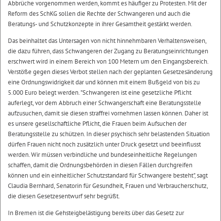
Abbrüche vorgenommen werden, kommt es häufiger zu Protesten. Mit der
Reform des SchKG sollen die Rechte der Schwangeren und auch die
Beratungs- und Schutzkonzepte in ihrer Gesamtheit gestärkt werden.
Das beinhaltet das Untersagen von nicht hinnehmbaren Verhaltensweisen,
die dazu führen, dass Schwangeren der Zugang zu Beratungseinrichtungen
erschwert wird in einem Bereich von 100 Metern um den Eingangsbereich.
Verstöße gegen dieses Verbot stellen nach der geplanten Gesetzesänderung
eine Ordnungswidrigkeit dar und können mit einem Bußgeld von bis zu
5.000 Euro belegt werden. "Schwangeren ist eine gesetzliche Pflicht
auferlegt, vor dem Abbruch einer Schwangerschaft eine Beratungsstelle
aufzusuchen, damit sie diesen straffrei vornehmen lassen können. Daher ist
es unsere gesellschaftliche Pflicht, die Frauen beim Aufsuchen der
Beratungsstelle zu schützen. In dieser psychisch sehr belastenden Situation
dürfen Frauen nicht noch zusätzlich unter Druck gesetzt und beeinflusst
werden. Wir müssen verbindliche und bundeseinheitliche Regelungen
schaffen, damit die Ordnungsbehörden in diesen Fällen durchgreifen
können und ein einheitlicher Schutzstandard für Schwangere besteht", sagt
Claudia Bernhard, Senatorin für Gesundheit, Frauen und Verbraucherschutz,
die diesen Gesetzesentwurf sehr begrüßt.
In Bremen ist die Gehsteigbelästigung bereits über das Gesetz zur