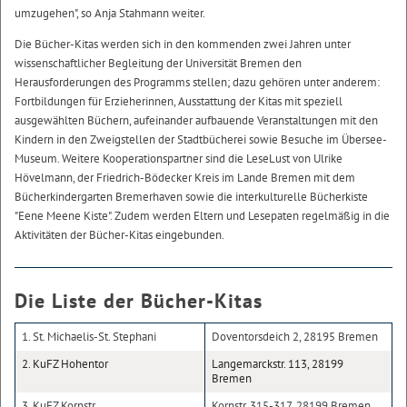
umzugehen", so Anja Stahmann weiter.
Die Bücher-Kitas werden sich in den kommenden zwei Jahren unter
wissenschaftlicher Begleitung der Universität Bremen den
Herausforderungen des Programms stellen; dazu gehören unter anderem:
Fortbildungen für Erzieherinnen, Ausstattung der Kitas mit speziell
ausgewählten Büchern, aufeinander aufbauende Veranstaltungen mit den
Kindern in den Zweigstellen der Stadtbücherei sowie Besuche im Übersee-
Museum. Weitere Kooperationspartner sind die LeseLust von Ulrike
Hövelmann, der Friedrich-Bödecker Kreis im Lande Bremen mit dem
Bücherkindergarten Bremerhaven sowie die interkulturelle Bücherkiste
"Eene Meene Kiste". Zudem werden Eltern und Lesepaten regelmäßig in die
Aktivitäten der Bücher-Kitas eingebunden.
Die Liste der Bücher-Kitas
1. St. Michaelis-St. Stephani
Doventorsdeich 2, 28195 Bremen
2. KuFZ Hohentor
Langemarckstr. 113, 28199
Bremen
3. KuFZ Kornstr.
Kornstr. 315-317, 28199 Bremen