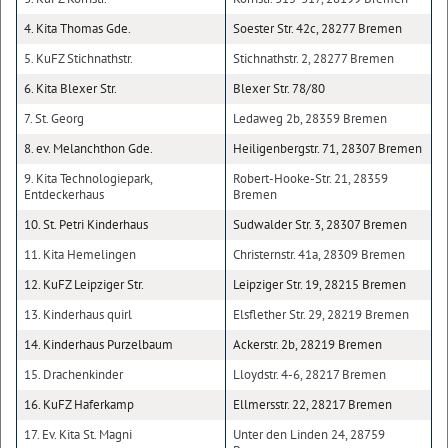
4. Kita Thomas Gde.
Soester Str. 42c, 28277 Bremen
5. KuFZ Stichnathstr.
Stichnathstr. 2, 28277 Bremen
6. Kita Blexer Str.
Blexer Str. 78/80
7. St. Georg
Ledaweg 2b, 28359 Bremen
8. ev. Melanchthon Gde.
Heiligenbergstr. 71, 28307 Bremen
9. Kita Technologiepark,
Robert-Hooke-Str. 21, 28359
Entdeckerhaus
Bremen
10. St. Petri Kinderhaus
Sudwalder Str. 3, 28307 Bremen
11. Kita Hemelingen
Christernstr. 41a, 28309 Bremen
12. KuFZ Leipziger Str.
Leipziger Str. 19, 28215 Bremen
13. Kinderhaus quirl
Elsflether Str. 29, 28219 Bremen
14. Kinderhaus Purzelbaum
Ackerstr. 2b, 28219 Bremen
15. Drachenkinder
Lloydstr. 4-6, 28217 Bremen
16. KuFZ Haferkamp
Ellmersstr. 22, 28217 Bremen
17. Ev. Kita St. Magni
Unter den Linden 24, 28759