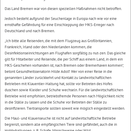
Das Land Bremen war von diesen speziellen Maßnahmen nicht betroffen.
Jedoch besteht aufgrund der Seuchenlage in Europa nach wie vor eine
ernsthafte Gefährdung für eine Einschleppung der MKS-Erreger nach
Deutschland und nach Bremen.
„Ich bitte alle Reisenden, die mit dem Flugzeug aus Großbritannien,
Frankreich, Irland oder den Niederlanden kommen, die
Desinfektionseinrichtungen am Flughafen sorgfältig zu nut-zen. Das gleiche
gilt für Mitarbeiter und Reisende, die per Schiff aus einem Land, in dem ein
MKS-Geschehen vorhanden ist, nach Bremen oder Bremerhaven kommen“,
betont Gesundheitssenatorin Hilde Adolf. Wer von einer Reise in die
genannten Länder zurückkehrt und Kontakt zu landwirtschaftlichen
Betrieben mit Klauentier-Haltung hat, sollte vor Betreten des Hofes
duschen sowie Kleider und Schuhe wechseln. Für die landwirtschaftlichen
Betriebe wird empfohlen, betriebsfremde Personen nach Möglichkeit nicht
in die Ställe zu lassen und die Schuhe vor Betreten der Ställe zu
desinfizieren. Tiertransporte sollten soweit wie möglich eingestellt werden.
Die Maul- und Klauenseuche ist nicht auf landwirtschaftliche Betriebe
begrenzt, sondern alle empfänglichen Tiere sind gefährdet, auch die in
Hobbyhaltungen, z. B. Schafe, Minischweine oder Wild.