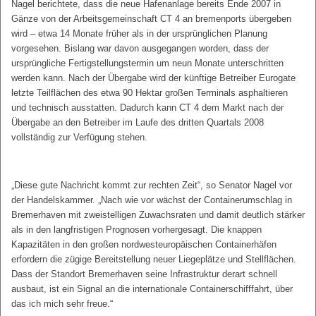
Nagel berichtete, dass die neue Hafenanlage bereits Ende 2007 in
Gänze von der Arbeitsgemeinschaft CT 4 an bremenports übergeben
wird – etwa 14 Monate früher als in der ursprünglichen Planung
vorgesehen. Bislang war davon ausgegangen worden, dass der
ursprüngliche Fertigstellungstermin um neun Monate unterschritten
werden kann. Nach der Übergabe wird der künftige Betreiber Eurogate
letzte Teilflächen des etwa 90 Hektar großen Terminals asphaltieren
und technisch ausstatten. Dadurch kann CT 4 dem Markt nach der
Übergabe an den Betreiber im Laufe des dritten Quartals 2008
vollständig zur Verfügung stehen.
„Diese gute Nachricht kommt zur rechten Zeit“, so Senator Nagel vor
der Handelskammer. „Nach wie vor wächst der Containerumschlag in
Bremerhaven mit zweistelligen Zuwachsraten und damit deutlich stärker
als in den langfristigen Prognosen vorhergesagt. Die knappen
Kapazitäten in den großen nordwesteuropäischen Containerhäfen
erfordern die zügige Bereitstellung neuer Liegeplätze und Stellflächen.
Dass der Standort Bremerhaven seine Infrastruktur derart schnell
ausbaut, ist ein Signal an die internationale Containerschifffahrt, über
das ich mich sehr freue.“