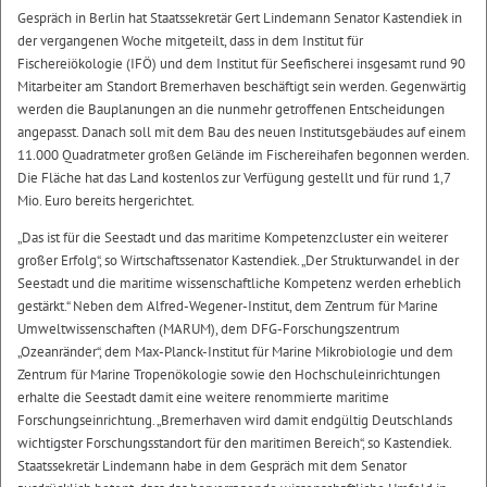
Gespräch in Berlin hat Staatssekretär Gert Lindemann Senator Kastendiek in
der vergangenen Woche mitgeteilt, dass in dem Institut für
Fischereiökologie (IFÖ) und dem Institut für Seefischerei insgesamt rund 90
Mitarbeiter am Standort Bremerhaven beschäftigt sein werden. Gegenwärtig
werden die Bauplanungen an die nunmehr getroffenen Entscheidungen
angepasst. Danach soll mit dem Bau des neuen Institutsgebäudes auf einem
11.000 Quadratmeter großen Gelände im Fischereihafen begonnen werden.
Die Fläche hat das Land kostenlos zur Verfügung gestellt und für rund 1,7
Mio. Euro bereits hergerichtet.
„Das ist für die Seestadt und das maritime Kompetenzcluster ein weiterer
großer Erfolg“, so Wirtschaftssenator Kastendiek. „Der Strukturwandel in der
Seestadt und die maritime wissenschaftliche Kompetenz werden erheblich
gestärkt.“ Neben dem Alfred-Wegener-Institut, dem Zentrum für Marine
Umweltwissenschaften (MARUM), dem DFG-Forschungszentrum
„Ozeanränder“, dem Max-Planck-Institut für Marine Mikrobiologie und dem
Zentrum für Marine Tropenökologie sowie den Hochschuleinrichtungen
erhalte die Seestadt damit eine weitere renommierte maritime
Forschungseinrichtung. „Bremerhaven wird damit endgültig Deutschlands
wichtigster Forschungsstandort für den maritimen Bereich“, so Kastendiek.
Staatssekretär Lindemann habe in dem Gespräch mit dem Senator