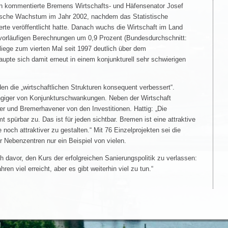
ten kommentierte Bremens Wirtschafts- und Häfensenator Josef
mische Wachstum im Jahr 2002, nachdem das Statistische
rte veröffentlicht hatte. Danach wuchs die Wirtschaft im Land
orläufigen Berechnungen um 0,9 Prozent (Bundesdurchschnitt:
liege zum vierten Mal seit 1997 deutlich über dem
pte sich damit erneut in einem konjunkturell sehr schwierigen
den die „wirtschaftlichen Strukturen konsequent verbessert“.
giger von Konjunkturschwankungen. Neben der Wirtschaft
er und Bremerhavener von den Investitionen. Hattig: „Die
 spürbar zu. Das ist für jeden sichtbar. Bremen ist eine attraktive
noch attraktiver zu gestalten.“ Mit 76 Einzelprojekten sei die
 Nebenzentren nur ein Beispiel von vielen.
h davor, den Kurs der erfolgreichen Sanierungspolitik zu verlassen:
en viel erreicht, aber es gibt weiterhin viel zu tun.“