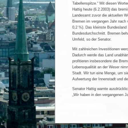
Tabellenspitze.“ Mit diesen Wor
Hattig heute (6.2.2003) das bre
Landesamt zuvor die aktuellen We
Bremen im vergangen Jahr nach v
0,2 %). Das kleinste Bundesland 
Bundesdurchschnitt. Bremen behau
Umfeld, so der Senator.
Mit zahlreichen Investitionen wer
Dadurch werde das Land unabhän
profitieren insbesondere die Brem
Lebensqualität an der Weser nimmt
Stadt. Wir tun eine Menge, um sie 
Aufwertung der Innenstadt und der
Senator Hattig warnte ausdrücklic
„Wir haben in den vergangenen Jahr