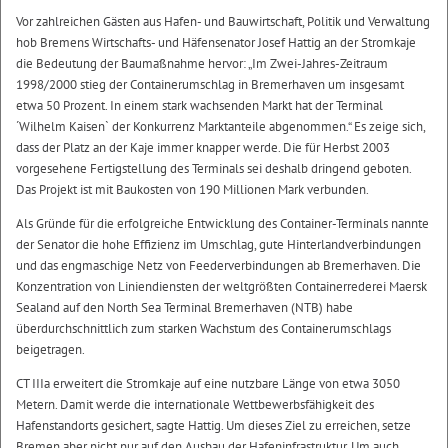
Vor zahlreichen Gästen aus Hafen- und Bauwirtschaft, Politik und Verwaltung
hob Bremens Wirtschafts- und Häfensenator Josef Hattig an der Stromkaje
die Bedeutung der Baumaßnahme hervor: „Im Zwei-Jahres-Zeitraum
1998/2000 stieg der Containerumschlag in Bremerhaven um insgesamt
etwa 50 Prozent. In einem stark wachsenden Markt hat der Terminal
´Wilhelm Kaisen` der Konkurrenz Marktanteile abgenommen.“ Es zeige sich,
dass der Platz an der Kaje immer knapper werde. Die für Herbst 2003
vorgesehene Fertigstellung des Terminals sei deshalb dringend geboten.
Das Projekt ist mit Baukosten von 190 Millionen Mark verbunden.
Als Gründe für die erfolgreiche Entwicklung des Container-Terminals nannte
der Senator die hohe Effizienz im Umschlag, gute Hinterlandverbindungen
und das engmaschige Netz von Feederverbindungen ab Bremerhaven. Die
Konzentration von Liniendiensten der weltgrößten Containerrederei Maersk
Sealand auf den North Sea Terminal Bremerhaven (NTB) habe
überdurchschnittlich zum starken Wachstum des Containerumschlags
beigetragen.
CT IIIa erweitert die Stromkaje auf eine nutzbare Länge von etwa 3050
Metern. Damit werde die internationale Wettbewerbsfähigkeit des
Hafenstandorts gesichert, sagte Hattig. Um dieses Ziel zu erreichen, setze
Bremen aber nicht nur auf den Ausbau der Hafeninfrastruktur. Um auch