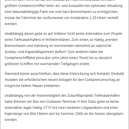
größten Containerschiffen beim An- und Auslaufen bei optimaler Abladung
eine tideunabhängige Fahrt von und nach Bremerhaven zu ermöglichen,
müsse die Fahrrinne der Außenweser um mindestens 1,20 Meter vertieft
werden.
Unabhängig davon gebe es auf mittlere Sicht keine Alternative zum Projekt
eines Tiefwasserhafens in Wilhelmshaven. Zum einen, so Hattig, „werden
Bremerhaven und Hamburg im kommenden Jahrzehnt an natürliche
Ausbau- und Kapazitätsgrenzen stoßen“. Zum anderen habe die
Containerschifffahrt etwa alle zehn Jahre einen Trend hin zu deutlich
größeren Schiffen mit wachsenden Tiefgängen erlebt.
Niemand könne ausschließen, dass diese Entwicklung sich fortsetzt. Deshalb
müssten die erforderlichen neuen Anlagen für den Containerumschlag an
möglichst tiefem Wasser entstehen.
Unabhängig von der Notwendigkeit des Zukunftsprojekts Tiefwasserhafen
halte Bremen am Bau von Container-Terminal IV fest. Dazu gebe es keine
Alternative, sagte Hattig. CT IV mit zwei weiteren Liegeplätzen und einer
Kajenlänge von 866 Metern soll bis Sommer 2006 an die Nutzer übergeben
werden.