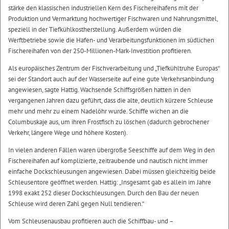
stärke den klassischen industriellen Kern des Fischereihafens mit der
Produktion und Vermarktung hochwertiger Fischwaren und Nahrungsmittel,
speziell in der Tiefkühlkostherstellung. Außerdem würden die
Werftbetriebe sowie die Hafen- und Verarbeitungsfunktionen im südlichen
Fischereihafen von der 250-Millionen-Mark-Investition profitieren.
Als europäisches Zentrum der Fischverarbeitung und „Tiefkühltruhe Europas“
sei der Standort auch auf der Wasserseite auf eine gute Verkehrsanbindung
angewiesen, sagte Hattig. Wachsende Schiffsgrößen hatten in den
vergangenen Jahren dazu geführt, dass die alte, deutlich kürzere Schleuse
mehr und mehr zu einem Nadelöhr wurde. Schiffe wichen an die
Columbuskaje aus, um ihren Frostfisch zu löschen (dadurch gebrochener
Verkehr, längere Wege und höhere Kosten).
In vielen anderen Fällen waren übergroße Seeschiffe auf dem Weg in den
Fischereihafen auf komplizierte, zeitraubende und nautisch nicht immer
einfache Dockschleusungen angewiesen. Dabei müssen gleichzeitig beide
Schleusentore geöffnet werden. Hattig: „Insgesamt gab es allein im Jahre
1998 exakt 252 dieser Dockschleusungen. Durch den Bau der neuen
Schleuse wird deren Zahl gegen Null tendieren.“
Vom Schleusenausbau profitieren auch die Schiffbau- und –