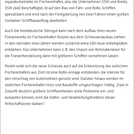
reparaturbetriebe im Fischereihafen, also die Unternehmen SSW und Bredo.
SSW (660 Beschäftigte) ist auf den Bau von Fähr- und RoRo-Schiffen
spezialisiert und wird nach der Fertigstellung von zwei Fähren einen großen
Container-Schiffbauauftrag abarbeiten.
Auch die Norddeutsche Steingut kann nach dem Aufbau ihres neuen
Fliesenwerks im Fischereihafen Nutzen aus dem Schleusenausbau ziehen.
In den nächsten zwei Jahren werden zunächst etwa 100 neue Arbeitsplätze
entstehen. Das Unternehmen kann z. B. den Import von Rohmaterialien für
die Fliesenherstellung dann mit größeren Schiffen vornehmen lassen.
Positiv wirkt sich die neue Schleuse auch auf die Entwicklung des südlichen
Fischereihafens aus. Dort ist eine RoRo-Anlage entstanden, die intensiv für
den Umschlag von Automobilen genutzt wird. Darüber hinaus werden im
südlichen Fischereihafen Holz und Baustoffe umgeschlagen. Hattig: „Dass in
Zukunft deutlich größere Schiffseinheiten ohne Probleme ein- und
auslaufen können, wird die Hafen- und Verarbeitungsfunktion dieser
Wirtschaftszone stärken.“