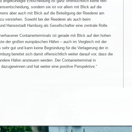
d angekündigte Entscheidung ist ganz offensichtlich keine rein
nsentscheidung, sondern sie ist vor allem mit Blick auf die
ens aber auch mit Blick auf die Beteiligung der Reederei am
zu verstehen. Sowohl bei der Reederei als auch beim
e und Hansestadt Hamburg als Gesellschafter eine zentrale Rolle.
erhavener Containerterminals ist gerade mit Blick auf den hohen
ste der großen europäischen Häfen – auch im Vergleich mit der
sehr gut und kann keine Begründung für die Verlagerung der in
urg bereitet sich damit offensichtlich weiter darauf vor, dass die
andere Häfen ansteuern werden. Der Containerterminal in
dazugewinnen und hat weiter eine positive Perspektive.“