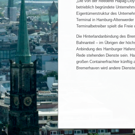
„Die von der Reederei Hapag-Lloy
betrieblich begründete Unternehme
Eigentümerstruktur des Unternehm
Terminal in Hamburg-Altenwerder 
Terminalbetreiber spielt die Frei
Die Hinterlandanbindung des Brem
Bahnanteil – im Übrigen der höch
Anbindung des Hamburger Hafens 
Rede stehenden Dienste sein. Hamb
großen Containerfrachter künftig 
Bremerhaven wird andere Dienste 