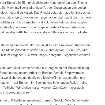
 der Kunst". In 25 interdisziplinären Kunstprojekten zum Thema
Schwarmintelligenz wird diese Art der Organisation von Leben
eleuchtet und diskutiert. Das Projekt setzt sich aus feministischer
sellschaftlichen Entwicklungen auseinander und macht das nach wie
rhältnis im künstlerischen und kulturellen Feld sichtbar. Zugleich
Bild des Myzels eine Vision für gegenwärtige Herausforderungen
und gesellschaftliche Prozesse, die auf Kooperation und Teilhabe
Kategorien sind damit jetzt nominiert für den Frauenkulturförderpreis
"Die Kleine Aphrodite" sowie ein Geldbetrag von 2.500 Euro, wird
ublikum vergeben. Die zwei übrigen Kategorie-Siegerinnen erhalten
ulte vom Musikszene Bremen e.V. sagten zu der Preisverleihung:
 Wertschätzung unsere Arbeit im Bereich Female Empowerment.
ür weibliche und genderdiverse Musiker*innen zu schaffen und
 machen – auf Bühnen, im Booking und in leitenden Rollen – sind
hr Teilhabe. Wir drehen nur an wenigen Zahnrädern, aber auch
ng in Bewegung setzen."
Limberg, Künstlerinnenverband Bremen, Gedok: "Alle Scheinwerfer