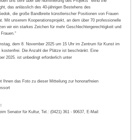
reuen uns sehr über die Nominierung des Projekts "Mind the
ight, das anlässlich des 40-jährigen Bestehens des
edok, die große Bandbreite künstlerischer Positionen von Frauen
t. Mit unserem Kooperationsprojekt, an dem über 70 professionelle
tzen wir ein starkes Zeichen für mehr Geschlechtergerechtigkeit und
e Frauen."
amstag, dem 8. November 2025 um 15 Uhr im Zentrum für Kunst im
st kostenfrei. Die Anzahl der Plätze ist beschränkt. Eine
 2025. ist unbedingt erforderlich unter
t Ihnen das Foto zu dieser Mitteilung zur honorarfreien
essort
:
m Senator für Kultur, Tel.: (0421) 361 - 90637, E-Mail: