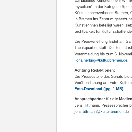
auf bildende Künstlerinnen! Wir f
mycelium" in der Kategorie Spotl
Künstlerinnenverbands Bremen, G
in Bremen ins Zentrum gesetzt ha
Künstlerinnen beteiligt waren, se
Sichtbarkeit für Kultur schaffend
Die Preisverleihung findet am S
Tabakquartier statt. Der Eintritt i
Voranmeldung bis zum 6. November
ilona.herbrig@kultur.bremen.de
.
Achtung Redaktionen:
Die Pressestelle des Senats biete
Veröffentlichung an. Foto: Kulturr
Foto-Download
(jpg, 1 MB)
Ansprechpartner für die Medien
Jens Tittmann, Pressesprecher bei
jens.tittmann@kultur.bremen.de