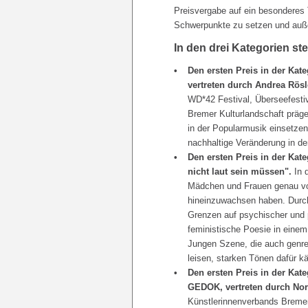
Preisvergabe auf ein besonderes 
Schwerpunkte zu setzen und auße
In den drei Kategorien ste
Den ersten Preis in der Ka
vertreten durch Andrea Rös
WD*42 Festival, Überseefest
Bremer Kulturlandschaft prägen
in der Popularmusik einsetze
nachhaltige Veränderung in d
Den ersten Preis in der Kate
nicht laut sein müssen".
In 
Mädchen und Frauen genau vor
hineinzuwachsen haben. Durch
Grenzen auf psychischer und p
feministische Poesie in einem
Jungen Szene, die auch genre
leisen, starken Tönen dafür kä
Den ersten Preis in der Kat
GEDOK, vertreten durch No
Künstlerinnenverbands Bremen