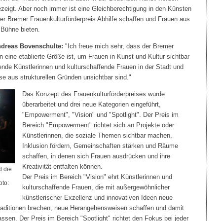
eigt. Aber noch immer ist eine Gleichberechtigung in den Künsten
l der Bremer Frauenkulturförderpreis Abhilfe schaffen und Frauen aus
 Bühne bieten.
ndreas Bovenschulte:
"Ich freue mich sehr, dass der Bremer
n eine etablierte Größe ist, um Frauen in Kunst und Kultur sichtbar
nde Künstlerinnen und kulturschaffende Frauen in der Stadt und
se aus strukturellen Gründen unsichtbar sind."
Das Konzept des Frauenkulturförderpreises wurde
überarbeitet und drei neue Kategorien eingeführt,
"Empowerment", "Vision" und "Spotlight". Der Preis im
Bereich "Empowerment" richtet sich an Projekte oder
Künstlerinnen, die soziale Themen sichtbar machen,
Inklusion fördern, Gemeinschaften stärken und Räume
schaffen, in denen sich Frauen ausdrücken und ihre
Kreativität entfalten können.
d die
Der Preis im Bereich "Vision" ehrt Künstlerinnen und
oto:
kulturschaffende Frauen, die mit außergewöhnlicher
künstlerischer Exzellenz und innovativen Ideen neue
Traditionen brechen, neue Herangehensweisen schaffen und damit
assen. Der Preis im Bereich "Spotlight" richtet den Fokus bei jeder