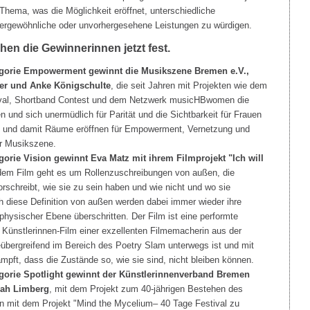
Thema, was die Möglichkeit eröffnet, unterschiedliche
rgewöhnliche oder unvorhergesehene Leistungen zu würdigen.
hen die Gewinnerinnen jetzt fest.
tegorie Empowerment gewinnt die Musikszene Bremen e.V.,
ler und Anke Königschulte
, die seit Jahren mit Projekten wie dem
ival, Shortband Contest und dem Netzwerk musicHBwomen die
 und sich unermüdlich für Parität und die Sichtbarkeit für Frauen
n und damit Räume eröffnen für Empowerment, Vernetzung und
er Musikszene.
gorie Vision gewinnt Eva Matz mit ihrem Filmprojekt "Ich will
dem Film geht es um Rollenzuschreibungen von außen, die
schreibt, wie sie zu sein haben und wie nicht und wo sie
 diese Definition von außen werden dabei immer wieder ihre
hysischer Ebene überschritten. Der Film ist eine performte
 Künstlerinnen-Film einer exzellenten Filmemacherin aus der
übergreifend im Bereich des Poetry Slam unterwegs ist und mit
mpft, dass die Zustände so, wie sie sind, nicht bleiben können.
egorie Spotlight gewinnt der Künstlerinnenverband Bremen
rah Limberg
, mit dem Projekt zum 40-jährigen Bestehen des
 mit dem Projekt "Mind the Mycelium– 40 Tage Festival zu