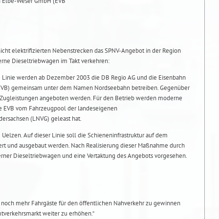
n Elbe-Weser GmbH (EVB
icht elektrifizierten Nebenstrecken das SPNV-Angebot in der Region
erne Dieseltriebwagen im Takt verkehren:
 Linie werden ab Dezember 2003 die DB Regio AG und die Eisenbahn
(EVB) gemeinsam unter dem Namen Nordseebahn betreiben. Gegenüber
r Zugleistungen angeboten werden. Für den Betrieb werden moderne
die EVB vom Fahrzeugpool der landeseigenen
dersachsen (LNVG) geleast hat.
elzen. Auf dieser Linie soll die Schieneninfrastruktur auf dem
ert und ausgebaut werden. Nach Realisierung dieser Maßnahme durch
erner Dieseltriebwagen und eine Vertaktung des Angebots vorgesehen.
es, noch mehr Fahrgäste für den öffentlichen Nahverkehr zu gewinnen
verkehrsmarkt weiter zu erhöhen.“