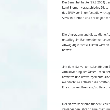
Der Senat hat heute (25.3.2003) d
Land Bremen verabschiedet. Dieser 
des SPNV vor. Er umfasst die wichti
SPNV in Bremen und der Region wei
Die Umsetzung und die zeitliche A
unterliegt im Rahmen der vorhande
Abwägungsprozess. Hierzu werden 
befasst.
„Mit dem Nahverkehrsplan für den 
Attraktivierung des ÖPNV, um so 
attraktive und umweltgerechte Alter
mehrfach: sie entlasten die Straße
Erreichbarkeit Bremens,“ so Bau- un
Der Nahverkehrsplan für den Schie
vergangenen Jahren gemeinsam mi