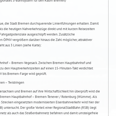
egionales S-Bahnsystem für den Raum Bremen/
ue, die Stadt Bremen durchquerende Linienführungen erhalten. Damit
ls die heutigen Nahverkehrszüge direkt und mit kurzen Reisezeiten
Fahrgastpotenziale ausgeschöpft werden. Zusätzliche
 ÖPNV vergrößern darüber hinaus die Zahl möglicher, attraktiver
t aus 3 Linien (siehe Karte):
ahnhof – Bremen-Vegesack. Zwischen Bremen Hauptbahnhof und
zu den Hauptverkehrszeiten auf einen 15-Minuten-Takt verdichtet
V bis Bremen-Farge wird geprüft.
en – Twistringen
rsachsen und Bremen auf ihre Wirtschaftlichkeit hin überprüft wird die
 Bremen Hauptbahnhof – Bremen-Tenever / Rotenburg (Wümme). Als
 Strecken eingesetzten modernisierten Eisenbahnverkehr wird hier der
B) untersucht. Der große Vorteil einer RegionalStadtBahn (RSB) liegt
hnnetz als auch das Straßenbahnnetz befahren und damit umsteigefreie