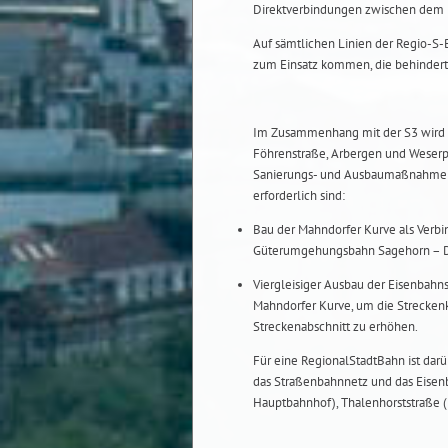
Direktverbindungen zwischen dem U
Auf sämtlichen Linien der Regio-S-
zum Einsatz kommen, die behinderte
Im Zusammenhang mit der S3 wird d
Föhrenstraße, Arbergen und Weserpa
Sanierungs- und Ausbaumaßnahmen de
erforderlich sind:
Bau der Mahndorfer Kurve als Verb
Güterumgehungsbahn Sagehorn – D
Viergleisiger Ausbau der Eisenbah
Mahndorfer Kurve, um die Strecken
Streckenabschnitt zu erhöhen.
Für eine RegionalStadtBahn ist dar
das Straßenbahnnetz und das Eise
Hauptbahnhof), Thalenhorststraße