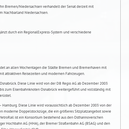
ahn Bremen/Niedersachsen verhandelt der Senat derzeit mit
m Nachbarland Niedersachsen.
gänzt durch ein RegionalExpress-System und verschiedene
ndet an allen Wochentagen die Städte Bremen und Bremerhaven mit
mit attraktiven Reisezeiten und modernen Fahrzeugen.
snabrück. Diese Linie wird von der DB Regio AG ab Dezember 2003
is zum Eisenbahnknoten Osnabrück weitergeführt und vollständig mit
rüstet.
Hamburg. Diese Linie wird voraussichtlich ab Dezember 2003 von der
den moderne Doppelstockzüge, die ein größeres Sitzplatzangebot sowie
 MetroRail ist ein Konsortium bestehend aus den Osthannoverschen
ger Hochbahn AG (HHA), der Bremer Straßenbahn AG (BSAG) und den