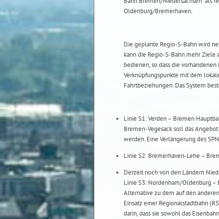
Bahn Bremen/Niedersachsen” als r
Oldenburg/Bremerhaven.
Die geplante Regio-S-Bahn wird ne
kann die Regio-S-Bahn mehr Ziele a
bedienen, so dass die vorhandenen 
Verknüpfungspunkte mit dem lokalen
Fahrtbeziehungen. Das System besteh
Linie S1: Verden – Bremen Hauptb
Bremen-Vegesack soll das Angebot 
werden. Eine Verlängerung des SPN
Linie S2: Bremerhaven-Lehe – Brem
Derzeit noch von den Ländern Niede
Linie S3: Nordenham/Oldenburg –
Alternative zu dem auf den anderen
Einsatz einer Regionalstadtbahn (RS
darin, dass sie sowohl das Eisenba