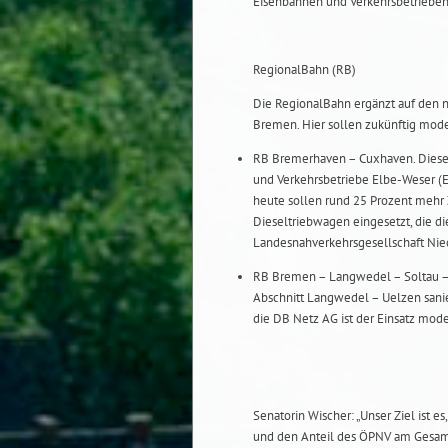
Eisenbahnen und Verkehrsbetriebe
RegionalBahn (RB)
Die RegionalBahn ergänzt auf den n
Bremen. Hier sollen zukünftig mod
RB Bremerhaven – Cuxhaven. Diese
und Verkehrsbetriebe Elbe-Weser 
heute sollen rund 25 Prozent meh
Dieseltriebwagen eingesetzt, die 
Landesnahverkehrsgesellschaft Nie
RB Bremen – Langwedel – Soltau – U
Abschnitt Langwedel – Uelzen sani
die DB Netz AG ist der Einsatz mod
Senatorin Wischer: „Unser Ziel ist 
und den Anteil des ÖPNV am Gesamt