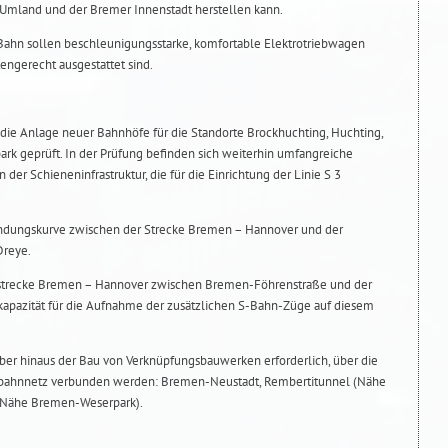
mland und der Bremer Innenstadt herstellen kann.
Bahn sollen beschleunigungsstarke, komfortable Elektrotriebwagen
ngerecht ausgestattet sind.
ie Anlage neuer Bahnhöfe für die Standorte Brockhuchting, Huchting,
rk geprüft. In der Prüfung befinden sich weiterhin umfangreiche
r Schieneninfrastruktur, die für die Einrichtung der Linie S 3
indungskurve zwischen der Strecke Bremen – Hannover und der
reye.
nstrecke Bremen – Hannover zwischen Bremen-Föhrenstraße und der
kapazität für die Aufnahme der zusätzlichen S-Bahn-Züge auf diesem
über hinaus der Bau von Verknüpfungsbauwerken erforderlich, über die
nbahnnetz verbunden werden: Bremen-Neustadt, Rembertitunnel (Nähe
 (Nähe Bremen-Weserpark).