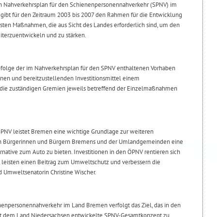
en Nahverkehrsplan für den Schienenpersonennahverkehr (SPNV) im
gibt für den Zeitraum 2003 bis 2007 den Rahmen für die Entwicklung
gsten Maßnahmen, die aus Sicht des Landes erforderlich sind, um den
terzuentwickeln und zu stärken.
bfolge der im Nahverkehrsplan für den SPNV enthaltenen Vorhaben
nen und bereitzustellenden Investitionsmittel einem
die zuständigen Gremien jeweils betreffend der Einzelmaßnahmen
SPNV leistet Bremen eine wichtige Grundlage zur weiteren
den Bürgerinnen und Bürgern Bremens und der Umlandgemeinden eine
native zum Auto zu bieten. Investitionen in den ÖPNV rentieren sich
n, leisten einen Beitrag zum Umweltschutz und verbessern die
d Umweltsenatorin Christine Wischer.
nenpersonennahverkehr im Land Bremen verfolgt das Ziel, das in den
t dem Land Niedersachsen entwickelte SPNV-Gesamtkonzept zu