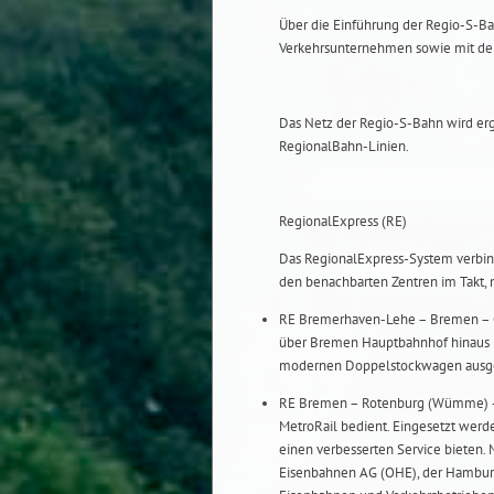
Über die Einführung der Regio-S-B
Verkehrsunternehmen sowie mit de
Das Netz der Regio-S-Bahn wird er
RegionalBahn-Linien.
RegionalExpress (RE)
Das RegionalExpress-System verbi
den benachbarten Zentren im Takt, 
RE Bremerhaven-Lehe – Bremen – O
über Bremen Hauptbahnhof hinaus b
modernen Doppelstockwagen ausge
RE Bremen – Rotenburg (Wümme) – 
MetroRail bedient. Eingesetzt wer
einen verbesserten Service bieten.
Eisenbahnen AG (OHE), der Hambur