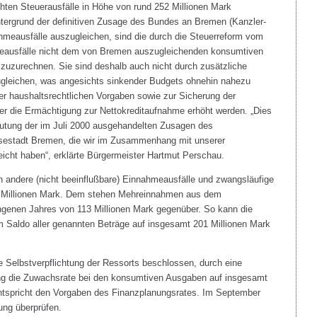
ten Steuerausfälle in Höhe von rund 252 Millionen Mark
tergrund der definitiven Zusage des Bundes an Bremen (Kanzler-
ahmeausfälle auszugleichen, sind die durch die Steuerreform vom
meausfälle nicht dem von Bremen auszugleichenden konsumtiven
 zuzurechnen. Sie sind deshalb auch nicht durch zusätzliche
gleichen, was angesichts sinkender Budgets ohnehin nahezu
er haushaltsrechtlichen Vorgaben sowie zur Sicherung der
er die Ermächtigung zur Nettokreditaufnahme erhöht werden. „Dies
eutung der im Juli 2000 ausgehandelten Zusagen des
sestadt Bremen, die wir im Zusammenhang mit unserer
icht haben“, erklärte Bürgermeister Hartmut Perschau.
 andere (nicht beeinflußbare) Einnahmeausfälle und zwangsläufige
 Millionen Mark. Dem stehen Mehreinnahmen aus dem
ngenen Jahres von 113 Millionen Mark gegenüber. So kann die
m Saldo aller genannten Beträge auf insgesamt 201 Millionen Mark
 Selbstverpflichtung der Ressorts beschlossen, durch eine
g die Zuwachsrate bei den konsumtiven Ausgaben auf insgesamt
ntspricht den Vorgaben des Finanzplanungsrates. Im September
lung überprüfen.