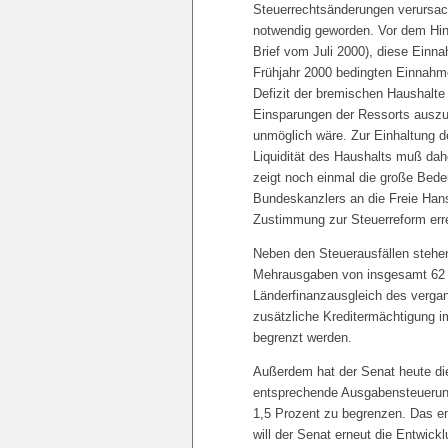
Steuerrechtsänderungen verursach
notwendig geworden. Vor dem Hin
Brief vom Juli 2000), diese Einn
Frühjahr 2000 bedingten Einnah
Defizit der bremischen Haushalte
Einsparungen der Ressorts auszu
unmöglich wäre. Zur Einhaltung d
Liquidität des Haushalts muß dah
zeigt noch einmal die große Bed
Bundeskanzlers an die Freie Han
Zustimmung zur Steuerreform erre
Neben den Steuerausfällen stehen
Mehrausgaben von insgesamt 62
Länderfinanzausgleich des verga
zusätzliche Kreditermächtigung i
begrenzt werden.
Außerdem hat der Senat heute die
entsprechende Ausgabensteuerun
1,5 Prozent zu begrenzen. Das e
will der Senat erneut die Entwick