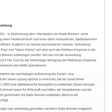
tssitzung
2003) – in Abstimmung dem Intendanten von Radio Bremen - seine
ung eines Medienzentrum und einer damit verbundenen, städtebaulichen
fiziert. Zusätzlich zur bereits beschlossenen Variante "Verbindung"
Ring" und "Saturn-Hansa") soll jetzt auch das Parkhaus Diepenau in die
o Bremen einbezogen werden. Von den mit der Ausweitung
nd 8 Mio. Euro für die notwendige Verlegung des Parkhauses Diepenau
nvestoren die Hälfte übernehmen.
eiterhin der nachhaltigen Aufwertung des Faulen- bzw.
t der neuen Lösung optimal zu erreichen, hat der Senat ferner
ärz 2003 eine städtebauliche Konzeption zu erarbeiten. Dieses Konzept
nd Umwelt sowie für Wirtschaft und Häfen, die Senatskanzlei und die
mbH gemeinsam mit Radio Bremen erarbeiten, damit es die
chtigt.
nungen war notwendig geworden, nachdem Radio Bremen mitgeteilt