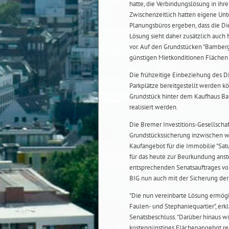
hatte, die Verbindungslösung in ihr
Zwischenzeitlich hatten eigene Un
Planungsbüros ergeben, dass die Die
Lösung sieht daher zusätzlich auc
vor. Auf den Grundstücken "Bamber
günstigen Mietkonditionen Fläche
Die frühzeitige Einbeziehung des D
Parkplätze bereitgestellt werden k
Grundstück hinter dem Kaufhaus B
realisiert werden.
Die Bremer Investitions-Gesellschaf
Grundstückssicherung inzwischen we
Kaufangebot für die Immobilie "Satur
für das heute zur Beurkundung ans
entsprechenden Senatsauftrages vom
BIG nun auch mit der Sicherung der
"Die nun vereinbarte Lösung ermögl
Faulen- und Stephaniequartier", erkl
Senatsbeschluss. "Darüber hinaus wi
kostengünstiges Flächenangebot real