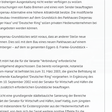
er bisherigen Ausgestaltung nicht weiter verfolgen zu wollen.
tersuchungen von Radio Bremen und eines vom Sender beauftragten
penau-Alternative eine höhere Attraktivität besitze. Die modifizierte
h Neubau-Investitionen auf dem Grundstück des Parkhauses Diepenau
ger Haus" und "Deutscher Ring" sollen privaten Medienunternehmen bei
n angeboten werden können.
iepenau-Grundstückes setzt voraus, dass an anderer Stelle neue
önnen. Dies soll mit dem Bau eines neuen Parkhauses auf einem
amberger – auf dem so genannten Eggers & Franke-Grundstück –
t mbH hat die für die Variante "Verbindung" erforderliche
itgehend abgeschlossen. Das bereits vorliegende, notarielle
n-Hansa" ist befristet bis zum 31. März 2003; die gleiche Befristung ist
tehende Kaufangebot "Deutscher Ring" vorgesehen. In Ergänzung des
 10. September 2002 wird der Senator für Wirtschaft und Häfen die
 zusätzlich erforderlichen Grundstücke beauftragen.
icht eine grundlegende städtebauliche Sanierung der Bereiche
ärt der Senator für Wirtschaft und Häfen, Josef Hattig, zum jüngsten
rd insbesondere für Existenzgründer aus der Medienwirtschaft ein
isiert, von dem sich der Senat weitere positive Effekte für die