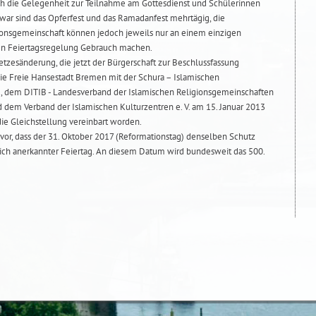
ch die Gelegenheit zur Teilnahme am Gottesdienst und Schülerinnen
Zwar sind das Opferfest und das Ramadanfest mehrtägig, die
ionsgemeinschaft können jedoch jeweils nur an einem einzigen
en Feiertagsregelung Gebrauch machen.
tzesänderung, die jetzt der Bürgerschaft zur Beschlussfassung
n die Freie Hansestadt Bremen mit der Schura – Islamischen
., dem DITIB - Landesverband der Islamischen Religionsgemeinschaften
 dem Verband der Islamischen Kulturzentren e. V. am 15. Januar 2013
 die Gleichstellung vereinbart worden.
or, dass der 31. Oktober 2017 (Reformationstag) denselben Schutz
lich anerkannter Feiertag. An diesem Datum wird bundesweit das 500.