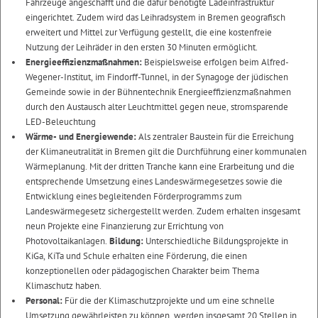
Fahrzeuge angeschafft und die dafür benötigte Ladeinfrastruktur
eingerichtet. Zudem wird das Leihradsystem in Bremen geografisch
erweitert und Mittel zur Verfügung gestellt, die eine kostenfreie
Nutzung der Leihräder in den ersten 30 Minuten ermöglicht.
Energieeffizienzmaßnahmen:
Beispielsweise erfolgen beim Alfred-
Wegener-Institut, im Findorff-Tunnel, in der Synagoge der jüdischen
Gemeinde sowie in der Bühnentechnik Energieeffizienzmaßnahmen
durch den Austausch alter Leuchtmittel gegen neue, stromsparende
LED-Beleuchtung
Wärme- und Energiewende:
Als zentraler Baustein für die Erreichung
der Klimaneutralität in Bremen gilt die Durchführung einer kommunalen
Wärmeplanung. Mit der dritten Tranche kann eine Erarbeitung und die
entsprechende Umsetzung eines Landeswärmegesetzes sowie die
Entwicklung eines begleitenden Förderprogramms zum
Landeswärmegesetz sichergestellt werden. Zudem erhalten insgesamt
neun Projekte eine Finanzierung zur Errichtung von
Photovoltaikanlagen.
Bildung:
Unterschiedliche Bildungsprojekte in
KiGa, KiTa und Schule erhalten eine Förderung, die einen
konzeptionellen oder pädagogischen Charakter beim Thema
Klimaschutz haben.
Personal:
Für die der Klimaschutzprojekte und um eine schnelle
Umsetzung gewährleisten zu können, werden insgesamt 20 Stellen in