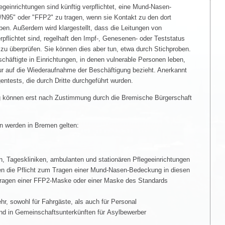
geinrichtungen sind künftig verpflichtet, eine Mund-Nasen-
95" oder "FFP2" zu tragen, wenn sie Kontakt zu den dort
en. Außerdem wird klargestellt, dass die Leitungen von
rpflichtet sind, regelhaft den Impf-, Genesenen- oder Teststatus
u überprüfen. Sie können dies aber tun, etwa durch Stichproben.
eschäftigte in Einrichtungen, in denen vulnerable Personen leben,
ur auf die Wiederaufnahme der Beschäftigung bezieht. Anerkannt
tests, die durch Dritte durchgeführt wurden.
 können erst nach Zustimmung durch die Bremische Bürgerschaft
 werden in Bremen gelten:
, Tageskliniken, ambulanten und stationären Pflegeeinrichtungen
len die Pflicht zum Tragen einer Mund-Nasen-Bedeckung in diesen
Tragen einer FFP2-Maske oder einer Maske des Standards
hr, sowohl für Fahrgäste, als auch für Personal
nd in Gemeinschaftsunterkünften für Asylbewerber