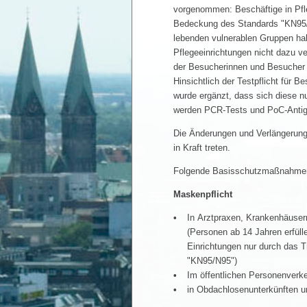
vorgenommen: Beschäftige in Pfle
Bedeckung des Standards "KN95/N
lebenden vulnerablen Gruppen hab
Pflegeeinrichtungen nicht dazu ve
der Besucherinnen und Besucher z
Hinsichtlich der Testpflicht für B
wurde ergänzt, dass sich diese n
werden PCR-Tests und PoC-Antigen
Die Änderungen und Verlängerung
in Kraft treten.
Folgende Basisschutzmaßnahmen
Maskenpflicht
In Arztpraxen, Krankenhäusern
(Personen ab 14 Jahren erfül
Einrichtungen nur durch das 
"KN95/N95")
Im öffentlichen Personenverke
in Obdachlosenunterkünften u