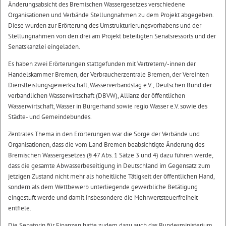
Änderungsabsicht des Bremischen Wassergesetzes verschiedene
Organisationen und Verbände Stellungnahmen zu dem Projekt abgegeben.
Diese wurden zur Erörterung des Umstrukturierungsvorhabens und der
Stellungnahmen von den drei am Projekt beteiligten Senatsressorts und der
Senatskanzlei eingeladen.
Es haben zwei Erörterungen stattgefunden mit Vertretern/-innen der
Handelskammer Bremen, der Verbraucherzentrale Bremen, der Vereinten
Dienstleistungsgewerkschaft, Wasserverbandstag e.V., Deutschen Bund der
verbandlichen Wasserwirtschaft (DBVW), Allianz der öffentlichen
Wasserwirtschaft, Wasser in Bürgerhand sowie regio Wasser e.V. sowie des
Städte- und Gemeindebundes.
Zentrales Thema in den Erörterungen war die Sorge der Verbände und
Organisationen, dass die vom Land Bremen beabsichtigte Änderung des
Bremischen Wassergesetzes (§ 47 Abs. 1 Sätze 3 und 4) dazu führen werde,
dass die gesamte Abwasserbeseitigung in Deutschland im Gegensatz zum
jetzigen Zustand nicht mehr als hoheitliche Tätigkeit der öffentlichen Hand,
sondern als dem Wettbewerb unterliegende gewerbliche Betätigung
eingestuft werde und damit insbesondere die Mehrwertsteuerfreiheit
entfiele.
Die Senatorin für Finanzen hatte zudem dazu auch das Bundesministerium