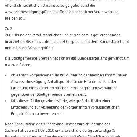
öffentlich-rechtlichen Daseinsvorsorge gehört und die
Abwasserbeseitigungspflicht in öffentlich-rechtlicher Verantwortung
bleiben soll.
Zu 2.
Zur Klärung der kartellrechtlichen und er sich daraus ggf. ergebenden
finanziellen Risiken wurden parallel Gespräche mit dem Bundeskartellamt
und mit hanseWasser geführt:
Die Stadtgemeinde Bremen hat sich an das Bundeskartellamt gewandt, um
u.a. zu erfahren,
ob es nach vorgesehener Umstrukturierung der hiesigen kommunalen
Abwasserbeseitigung Anhaltspunkte für die Erforderlichkeit der
Einleitung eines kartellrechtlichen Preisüberprüfungsverfahrens
gegenüber der Stadtgemeinde Bremen sieht,
falls dieses Risiko gesehen würde, wie groß das Risiko einer
Entscheidung zur Absenkung der vorgenannten voraussichtlichen
Entgelthöhen zu bewerten sei.
Nach Konsultation des Bundeskartellamtes zur Schilderung des
Sachverhaltes am 16.09.2010 erklärte sich die dortig zuständige 8.
Beschlussabteilung zur Abgabe einer vorläufigen Einschätzung bereit.