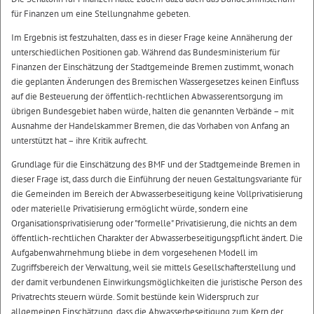
für Finanzen um eine Stellungnahme gebeten.
Im Ergebnis ist festzuhalten, dass es in dieser Frage keine Annäherung der
unterschiedlichen Positionen gab. Während das Bundesministerium für
Finanzen der Einschätzung der Stadtgemeinde Bremen zustimmt, wonach
die geplanten Änderungen des Bremischen Wassergesetzes keinen Einfluss
auf die Besteuerung der öffentlich-rechtlichen Abwasserentsorgung im
übrigen Bundesgebiet haben würde, halten die genannten Verbände – mit
Ausnahme der Handelskammer Bremen, die das Vorhaben von Anfang an
unterstützt hat – ihre Kritik aufrecht.
Grundlage für die Einschätzung des BMF und der Stadtgemeinde Bremen in
dieser Frage ist, dass durch die Einführung der neuen Gestaltungsvariante für
die Gemeinden im Bereich der Abwasserbeseitigung keine Vollprivatisierung
oder materielle Privatisierung ermöglicht würde, sondern eine
Organisationsprivatisierung oder "formelle" Privatisierung, die nichts an dem
öffentlich-rechtlichen Charakter der Abwasserbeseitigungspflicht ändert. Die
Aufgabenwahrnehmung bliebe in dem vorgesehenen Modell im
Zugriffsbereich der Verwaltung, weil sie mittels Gesellschafterstellung und
der damit verbundenen Einwirkungsmöglichkeiten die juristische Person des
Privatrechts steuern würde. Somit bestünde kein Widerspruch zur
allgemeinen Einschätzung, dass die Abwasserbeseitigung zum Kern der