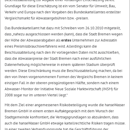
Grundlage für diese Einschätzung ist ein vom Senator für Umwelt, Bau,
Verkehr und Europa nach den Vorgaben des Bundeskartellamtes erstellter
Vergleichsmarkt für Abwassergebühren bzw. -preisen.
Das Bundeskartellamt hat dazu mit Schreiben vom 26.10.2010 mitgeteilt,
dass „nahezu ausgeschlossen werden (kann), dass die Stadt Bremen wegen
der Höhe der Abwasserabgaben als
erstes
Unternehmen zur Adressatin
eines Preismissbrauchsverfahrens wird. Allerdings kann die
Beschlussabteilung nach den ihr vorliegenden Daten nicht ausschließen,
dass die Abwasserpreise der Stadt Bremen nach einer ausführlichen
Datenerhebung möglicherweise in einem späteren Stadium überprüft
werden. Diese Einschränkung muss die Beschlussabteilung machen, da bei
den von Ihnen vorgenommenen Formen des Vergleichs Bremen in keinem
einzigen Fall in der oberen preisgünstigeren Hälfte, sondern nach einem
Abwasser-Monitor der Initiative Neue Soziale Marktwirtschaft (INSM) für
2008 sogar nur im unteren Viertel liegt.“
Mit dem Ziel einer angemessenen Risikobeteiligung wurde die hanseWasser
Bremen GmbH in einem ersten Auftaktgespräch mit dem Wunsch der
Stadtgemeinde konfrontiert, die Vertragsgrundlagen so abzuändern, dass
auch die hanseWasser GmbH etwaige kartellrechtliche Risiken tragen müsse.
In einer zweiten Verhandlungsrunde hat die Geschäftsführung der