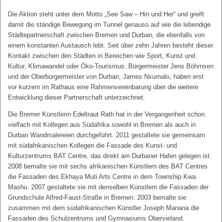
Die Aktion steht unter dem Motto „See Saw – Hin und Her“ und greift
damit die ständige Bewegung im Tunnel genauso auf wie die lebendige
Städtepartnerschaft zwischen Bremen und Durban, die ebenfalls von
einem konstanten Austausch lebt. Seit über zehn Jahren besteht dieser
Kontakt zwischen den Städten in Bereichen wie Sport, Kunst und
Kultur, Klimawandel oder Öko-Tourismus. Bürgermeister Jens Böhrnsen
und der Oberbürgermeister von Durban, James Nxumalo, haben erst
vor kurzem im Rathaus eine Rahmenvereinbarung über die weitere
Entwicklung dieser Partnerschaft unterzeichnet.
Die Bremer Künstlerin Edeltraut Rath hat in der Vergangenheit schon
vielfach mit Kollegen aus Südafrika sowohl in Bremen als auch in
Durban Wandmalereien durchgeführt. 2011 gestaltete sie gemeinsam
mit südafrikanischen Kollegen die Fassade des Kunst- und
Kulturzentrums BAT Centre, das direkt am Durbaner Hafen gelegen ist.
2008 bemalte sie mit sechs afrikanischen Künstlern des BAT Centres
die Fassaden des Ekhaya Muti Arts Centre in dem Township Kwa
Mashu. 2007 gestaltete sie mit denselben Künstlern die Fassaden der
Grundschule Alfred-Faust-Straße in Bremen. 2003 bemalte sie
zusammen mit dem südafrikanischen Künstler Joseph Manana die
Fassaden des Schulzentrums und Gymnasiums Obervieland.