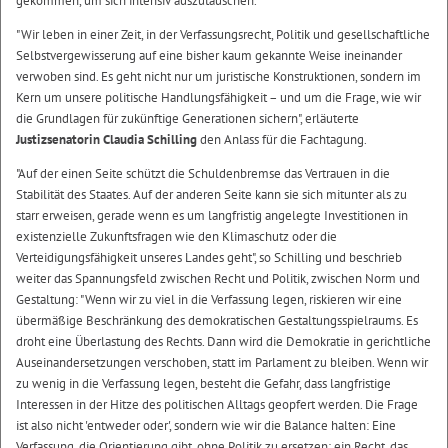
gekommen, um sich intensiv auszutauschen.
"Wir leben in einer Zeit, in der Verfassungsrecht, Politik und gesellschaftliche
Selbstvergewisserung auf eine bisher kaum gekannte Weise ineinander
verwoben sind. Es geht nicht nur um juristische Konstruktionen, sondern im
Kern um unsere politische Handlungsfähigkeit – und um die Frage, wie wir
die Grundlagen für zukünftige Generationen sichern", erläuterte
Justizsenatorin Claudia Schilling
den Anlass für die Fachtagung.
"Auf der einen Seite schützt die Schuldenbremse das Vertrauen in die
Stabilität des Staates. Auf der anderen Seite kann sie sich mitunter als zu
starr erweisen, gerade wenn es um langfristig angelegte Investitionen in
existenzielle Zukunftsfragen wie den Klimaschutz oder die
Verteidigungsfähigkeit unseres Landes geht", so Schilling und beschrieb
weiter das Spannungsfeld zwischen Recht und Politik, zwischen Norm und
Gestaltung: "Wenn wir zu viel in die Verfassung legen, riskieren wir eine
übermäßige Beschränkung des demokratischen Gestaltungsspielraums. Es
droht eine Überlastung des Rechts. Dann wird die Demokratie in gerichtliche
Auseinandersetzungen verschoben, statt im Parlament zu bleiben. Wenn wir
zu wenig in die Verfassung legen, besteht die Gefahr, dass langfristige
Interessen in der Hitze des politischen Alltags geopfert werden. Die Frage
ist also nicht 'entweder oder', sondern wie wir die Balance halten: Eine
Verfassung, die Orientierung gibt, ohne Politik zu ersetzen; ein Recht, das