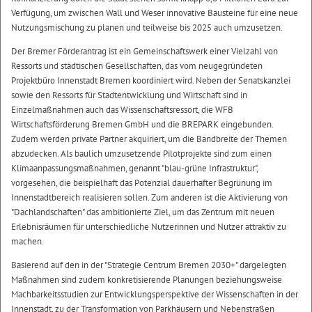
Verfügung, um zwischen Wall und Weser innovative Bausteine für eine neue
Nutzungsmischung zu planen und teilweise bis 2025 auch umzusetzen.
Der Bremer Förderantrag ist ein Gemeinschaftswerk einer Vielzahl von
Ressorts und städtischen Gesellschaften, das vom neugegründeten
Projektbüro Innenstadt Bremen koordiniert wird. Neben der Senatskanzlei
sowie den Ressorts für Stadtentwicklung und Wirtschaft sind in
Einzelmaßnahmen auch das Wissenschaftsressort, die WFB
Wirtschaftsförderung Bremen GmbH und die BREPARK eingebunden.
Zudem werden private Partner akquiriert, um die Bandbreite der Themen
abzudecken. Als baulich umzusetzende Pilotprojekte sind zum einen
Klimaanpassungsmaßnahmen, genannt "blau-grüne Infrastruktur",
vorgesehen, die beispielhaft das Potenzial dauerhafter Begrünung im
Innenstadtbereich realisieren sollen. Zum anderen ist die Aktivierung von
"Dachlandschaften" das ambitionierte Ziel, um das Zentrum mit neuen
Erlebnisräumen für unterschiedliche Nutzerinnen und Nutzer attraktiv zu
machen.
Basierend auf den in der "Strategie Centrum Bremen 2030+" dargelegten
Maßnahmen sind zudem konkretisierende Planungen beziehungsweise
Machbarkeitsstudien zur Entwicklungsperspektive der Wissenschaften in der
Innenstadt, zu der Transformation von Parkhäusern und Nebenstraßen