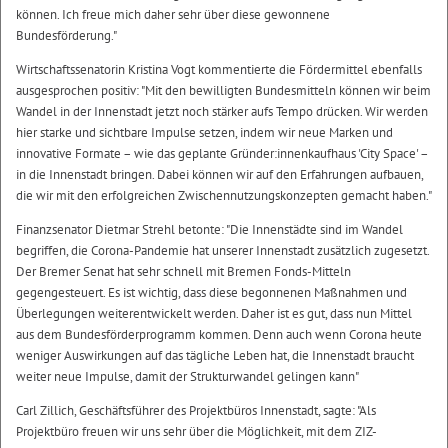
können. Ich freue mich daher sehr über diese gewonnene
Bundesförderung."
Wirtschaftssenatorin Kristina Vogt kommentierte die Fördermittel ebenfalls
ausgesprochen positiv: "Mit den bewilligten Bundesmitteln können wir beim
Wandel in der Innenstadt jetzt noch stärker aufs Tempo drücken. Wir werden
hier starke und sichtbare Impulse setzen, indem wir neue Marken und
innovative Formate – wie das geplante Gründer:innenkaufhaus 'City Space' –
in die Innenstadt bringen. Dabei können wir auf den Erfahrungen aufbauen,
die wir mit den erfolgreichen Zwischennutzungskonzepten gemacht haben."
Finanzsenator Dietmar Strehl betonte: "Die Innenstädte sind im Wandel
begriffen, die Corona-Pandemie hat unserer Innenstadt zusätzlich zugesetzt.
Der Bremer Senat hat sehr schnell mit Bremen Fonds-Mitteln
gegengesteuert. Es ist wichtig, dass diese begonnenen Maßnahmen und
Überlegungen weiterentwickelt werden. Daher ist es gut, dass nun Mittel
aus dem Bundesförderprogramm kommen. Denn auch wenn Corona heute
weniger Auswirkungen auf das tägliche Leben hat, die Innenstadt braucht
weiter neue Impulse, damit der Strukturwandel gelingen kann"
Carl Zillich, Geschäftsführer des Projektbüros Innenstadt, sagte: "Als
Projektbüro freuen wir uns sehr über die Möglichkeit, mit dem ZIZ-