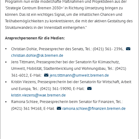
Programm nun erste modellhafte Maßnahmen und Projektideen aus der
'Strategie Centrum Bremen 2030+' in Richtung Umsetzung bringen zu
können. Das ist ein wichtiges Signal, um die inhaltlichen Chancen und
Teilhabemöglichkeiten zu konkretisieren, die mit der aktiven Gestaltung des
Strukturwandels in der Innenstadt einhergehen."
Ansprechpersonen für die Medien:
Christian Dohle, Pressesprecher des Senats, Tel.: (0421) 361- 2396,
christian.dohle@sk.bremen.de
Jens Tittmann, Pressesprecher bei der Senatorin für Klimaschutz,
Umwelt, Mobilität, Stadtentwicklung und Wohnungsbau, Tel.: (0421)
361-6012, E-Mail:
jens.tittmann@umwelt.bremen.de
Kristin Viezens, Pressesprecherin bei der Senatorin für Wirtschaft, Arbeit
und Europa, Tel.: (0421) 361-59090, E-Mail:
kristin.viezens@wae.bremen.de
Ramona Schlee, Pressesprecherin beim Senator für Finanzen, Tel.:
(0421) 361 94168, E-Mail
ramona.schlee@finanzen.bremen.de