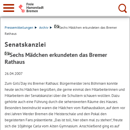
Suche:
Pressemitteilungen
Archiv
Sechs Mädchen erkundeten das Bremer
Rathaus
Senatskanzlei
Sechs Mädchen erkundeten das Bremer
Rathaus
26.04.2007
Zum Girls´Day ins Bremer Rathaus: Bürgermeister Jens Böhrnsen konnte
heute sechs Mädchen begrüßen, die gerne einmal den Mitarbeiterinnen und
Mitarbeitern der Senatskanzlei über die Schultern schauen wollten. Dazu
gehörte auch eine Führung durch die sehenswerten Räume des Hauses.
Besonders beeindruckt waren die Mädchen vom Rathausbalkon, auf dem vor
drei Jahren Werder Bremen die Meisterschale und den Pokal den
begeisterten Fans präsentierte. „Das ist toll, hier oben mal zu stehen“, freute
sich die 10jährige Carla vom Alten Gymnasium. Anschließend ging es auf