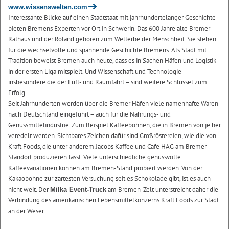
www.wissenswelten.com
Interessante Blicke auf einen Stadtstaat mit jahrhundertelanger Geschichte
bieten Bremens Experten vor Ort in Schwerin. Das 600 Jahre alte Bremer
Rathaus und der Roland gehören zum Welterbe der Menschheit. Sie stehen
für die wechselvolle und spannende Geschichte Bremens. Als Stadt mit
Tradition beweist Bremen auch heute, dass es in Sachen Häfen und Logistik
in der ersten Liga mitspielt. Und Wissenschaft und Technologie –
insbesondere die der Luft- und Raumfahrt – sind weitere Schlüssel zum
Erfolg.
Seit Jahrhunderten werden über die Bremer Häfen viele namenhafte Waren
nach Deutschland eingeführt – auch für die Nahrungs- und
Genussmittelindustrie. Zum Beispiel Kaffeebohnen, die in Bremen von je her
veredelt werden. Sichtbares Zeichen dafür sind Großröstereien, wie die von
Kraft Foods, die unter anderem Jacobs Kaffee und Cafe HAG am Bremer
Standort produzieren lässt. Viele unterschiedliche genussvolle
Kaffeevariationen können am Bremen-Stand probiert werden. Von der
Kakaobohne zur zartesten Versuchung seit es Schokolade gibt, ist es auch
nicht weit. Der
am Bremen-Zelt unterstreicht daher die
Milka Event-Truck
Verbindung des amerikanischen Lebensmittelkonzerns Kraft Foods zur Stadt
an der Weser.