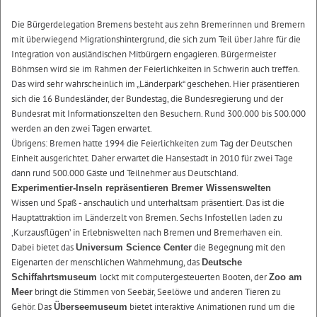
Die Bürgerdelegation Bremens besteht aus zehn Bremerinnen und Bremern
mit überwiegend Migrationshintergrund, die sich zum Teil über Jahre für die
Integration von ausländischen Mitbürgern engagieren. Bürgermeister
Böhrnsen wird sie im Rahmen der Feierlichkeiten in Schwerin auch treffen.
Das wird sehr wahrscheinlich im „Länderpark“ geschehen. Hier präsentieren
sich die 16 Bundesländer, der Bundestag, die Bundesregierung und der
Bundesrat mit Informationszelten den Besuchern. Rund 300.000 bis 500.000
werden an den zwei Tagen erwartet.
Übrigens: Bremen hatte 1994 die Feierlichkeiten zum Tag der Deutschen
Einheit ausgerichtet. Daher erwartet die Hansestadt in 2010 für zwei Tage
dann rund 500.000 Gäste und Teilnehmer aus Deutschland.
Experimentier-Inseln repräsentieren Bremer Wissenswelten
Wissen und Spaß - anschaulich und unterhaltsam präsentiert. Das ist die
Hauptattraktion im Länderzelt von Bremen. Sechs Infostellen laden zu
‚Kurzausflügen’ in Erlebniswelten nach Bremen und Bremerhaven ein.
Dabei bietet das
die Begegnung mit den
Universum Science Center
Eigenarten der menschlichen Wahrnehmung, das
Deutsche
lockt mit computergesteuerten Booten, der
Schiffahrtsmuseum
Zoo am
bringt die Stimmen von Seebär, Seelöwe und anderen Tieren zu
Meer
Gehör. Das
bietet interaktive Animationen rund um die
Überseemuseum