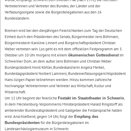
Vertreterinnen und Vertreter des Bundes, der Länder und der
Verfassungsorgane sowie die Bürgerdelegationen aus den 16
Bundesländern.
Bremen wird bei den diesjährigen Feierlichkeiten zum Tag der Deutschen
Einheit durch den Präsidenten des Senats, Bürgermeister Jens Böhrnsen,
Bürgermeisterin Karoline Linnert und Bürgerschaftspräsident Christian
Weber vertreten sein. Los geht es mit dem offiziellen Festprogramm am 3.
Oktober um 10 Uhr morgens mit einem
im
ökumenischen Gottesdienst
Schweriner Dom, an dem außer Jens Böhrnsen und Christian Weber
Bundespräsident Horst Köhler, Bundeskanzlerin Angela Merkel,
Bundestagspräsident Norbert Lammers, Bundesverfassungsgerichtspräsident
Hans-Jürgen Papier teilnehmen werden. Hinzu kommen zahlreiche
hochrangige Vertreterinnen und Vertreter aus Wirtschaft, Kultur und
Wissenschaft.
Um 12 Uhr beginnt der feierliche
,
Festakt im Staatstheater in Schwerin
in dem Mecklenburg-Vorpommerns Ministerpräsident Harald Ringstorff als
amtierender Bundesratspräsident und Gastgeber die Festansprache halten
wird. Anschließend, gegen 14 Uhr, folgt der
Empfang des
für die Bürgerdelegationen im
Bundespräsidenten
Landesarchäologiemuseum in Schwerin.