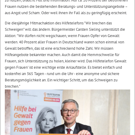
zu nutzen, braucht Mut und Information. Nur ca. 20 Prozent der betroffenen
Frauen nutzen die bestehenden Beratungs- und Unterstützungsangebote –
aus Angst und Scham. Oder weil ihnen ihr Fall als zu geringfügig erscheint.
Die diesjährige Mitmachaktion des Hilfetelefons "Wir brechen das
Schweigen" will das ändern. Bürgermeister Carsten Sieling unterstützt die
Aktion: "Wir dürfen nicht wegschauen, wenn Frauen Opfer von Gewalt
werden. 40 Prozent aller Frauen in Deutschland waren schon einmal von
Gewalt betroffen, das ist eine erschreckend hohe Zahl. Wir müssen
Hilfeangebote bekannter machen. Auch damit die Hemmschwelle für
Frauen, sich Unterstützung zu holen, kleiner wird. Das Hilfetelefon 'Gewalt
gegen Frauen' ist eine wichtige erste Anlaufstelle. Es bietet einfach und
kostenfrei an 365 Tagen - rund um die Uhr - eine anonyme und sichere
Beratungsmöglichkeit an. Ein wichtiger Schritt, um das Schweigen zu
brechen."