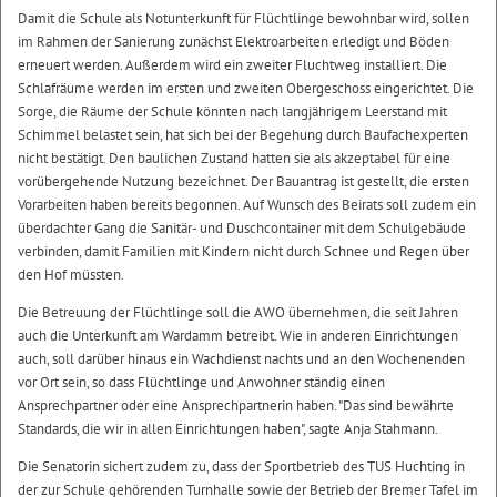
Damit die Schule als Notunterkunft für Flüchtlinge bewohnbar wird, sollen
im Rahmen der Sanierung zunächst Elektroarbeiten erledigt und Böden
erneuert werden. Außerdem wird ein zweiter Fluchtweg installiert. Die
Schlafräume werden im ersten und zweiten Obergeschoss eingerichtet. Die
Sorge, die Räume der Schule könnten nach langjährigem Leerstand mit
Schimmel belastet sein, hat sich bei der Begehung durch Baufachexperten
nicht bestätigt. Den baulichen Zustand hatten sie als akzeptabel für eine
vorübergehende Nutzung bezeichnet. Der Bauantrag ist gestellt, die ersten
Vorarbeiten haben bereits begonnen. Auf Wunsch des Beirats soll zudem ein
überdachter Gang die Sanitär- und Duschcontainer mit dem Schulgebäude
verbinden, damit Familien mit Kindern nicht durch Schnee und Regen über
den Hof müssten.
Die Betreuung der Flüchtlinge soll die AWO übernehmen, die seit Jahren
auch die Unterkunft am Wardamm betreibt. Wie in anderen Einrichtungen
auch, soll darüber hinaus ein Wachdienst nachts und an den Wochenenden
vor Ort sein, so dass Flüchtlinge und Anwohner ständig einen
Ansprechpartner oder eine Ansprechpartnerin haben. "Das sind bewährte
Standards, die wir in allen Einrichtungen haben", sagte Anja Stahmann.
Die Senatorin sichert zudem zu, dass der Sportbetrieb des TUS Huchting in
der zur Schule gehörenden Turnhalle sowie der Betrieb der Bremer Tafel im