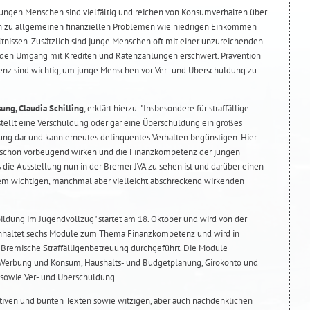
jungen Menschen sind vielfältig und reichen von Konsumverhalten über
in zu allgemeinen finanziellen Problemen wie niedrigen Einkommen
ltnissen. Zusätzlich sind junge Menschen oft mit einer unzureichenden
 den Umgang mit Krediten und Ratenzahlungen erschwert. Prävention
nz sind wichtig, um junge Menschen vor Ver- und Überschuldung zu
sung, Claudia Schilling
, erklärt hierzu: "Insbesondere für straffällige
ellt eine Verschuldung oder gar eine Überschuldung ein großes
ng dar und kann erneutes delinquentes Verhalten begünstigen. Hier
 schon vorbeugend wirken und die Finanzkompetenz der jungen
s die Ausstellung nun in der Bremer JVA zu sehen ist und darüber einen
em wichtigen, manchmal aber vielleicht abschreckend wirkenden
bildung im Jugendvollzug" startet am 18. Oktober und wird von der
einhaltet sechs Module zum Thema Finanzkompetenz und wird in
 Bremische Straffälligenbetreuung durchgeführt. Die Module
Werbung und Konsum, Haushalts- und Budgetplanung, Girokonto und
g sowie Ver- und Überschuldung.
mativen und bunten Texten sowie witzigen, aber auch nachdenklichen