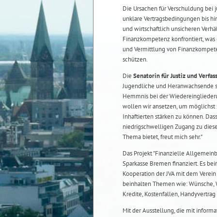
Die Ursachen für Verschuldung bei 
unklare Vertragsbedingungen bis h
und wirtschaftlich unsicheren Verhä
Finanzkompetenz konfrontiert, was
und Vermittlung von Finanzkompete
schützen.
Die
Senatorin für Justiz und Verfas
Jugendliche und Heranwachsende st
Hemmnis bei der Wiedereingliederu
wollen wir ansetzen, um möglichst
Inhaftierten stärken zu können. Das
niedrigschwelligen Zugang zu dies
Thema bietet, freut mich sehr."
Das Projekt "Finanzielle Allgemein
Sparkasse Bremen finanziert. Es b
Kooperation der JVA mit dem Verein
beinhalten Themen wie: Wünsche, 
Kredite, Kostenfallen, Handyvertra
Mit der Ausstellung, die mit infor