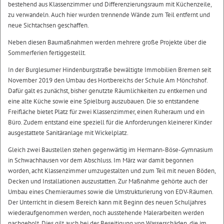
bestehend aus Klassenzimmer und Differenzierungsraum mit Küchenzeile,
zu verwandeln. Auch hier wurden trennende Wände zum Teil entfernt und
neue Sichtachsen geschaffen.
Neben diesen Baumaßnahmen werden mehrere große Projekte über die
Sommerferien fertiggestellt.
In der Burglesumer Hindenburgstraße bewältigte Immobilien Bremen seit
November 2019 den Umbau des Hortbereichs der Schule Am Mönchshof.
Dafür galt es zunächst, bisher genutzte Räumlichkeiten zu entkernen und
eine alte Küche sowie eine Spielburg auszubauen. Die so entstandene
Freifläche bietet Platz für zwei Klassenzimmer, einen Ruheraum und ein
Büro. Zudem entstand eine speziell für die Anforderungen kleinerer Kinder
ausgestattete Sanitäranlage mit Wickelplatz.
Gleich zwei Baustellen stehen gegenwärtig im Hermann-Böse-Gymnasium
in Schwachhausen vor dem Abschluss. Im März war damit begonnen
worden, acht Klassenzimmer umzugestalten und zum Teil mit neuen Böden,
Decken und Installationen auszustatten. Zur Maßnahme gehörte auch der
Umbau eines Chemieraumes sowie die Umstrukturierung von EDV-Räumen.
Der Unterricht in diesem Bereich kann mit Beginn des neuen Schuljahres
wiederaufgenommen werden, noch ausstehende Malerarbeiten werden
nachgeholt. Dies gilt auch bei der Beseitigung von Wasserschäden, die im