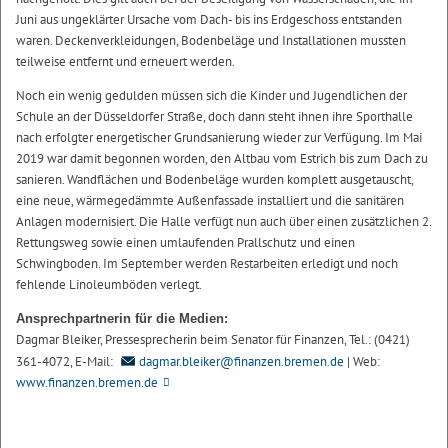
Juni aus ungeklärter Ursache vom Dach- bis ins Erdgeschoss entstanden
waren. Deckenverkleidungen, Bodenbeläge und Installationen mussten
teilweise entfernt und erneuert werden.
Noch ein wenig gedulden müssen sich die Kinder und Jugendlichen der
Schule an der Düsseldorfer Straße, doch dann steht ihnen ihre Sporthalle
nach erfolgter energetischer Grundsanierung wieder zur Verfügung. Im Mai
2019 war damit begonnen worden, den Altbau vom Estrich bis zum Dach zu
sanieren. Wandflächen und Bodenbeläge wurden komplett ausgetauscht,
eine neue, wärmegedämmte Außenfassade installiert und die sanitären
Anlagen modernisiert. Die Halle verfügt nun auch über einen zusätzlichen 2.
Rettungsweg sowie einen umlaufenden Prallschutz und einen
Schwingboden. Im September werden Restarbeiten erledigt und noch
fehlende Linoleumböden verlegt.
Ansprechpartnerin für die Medien:
Dagmar Bleiker, Pressesprecherin beim Senator für Finanzen, Tel.: (0421)
361-4072, E-Mail:
dagmar.bleiker@finanzen.bremen.de
| Web:
www.finanzen.bremen.de