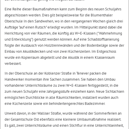
Eine Reihe dieser Baumaßnahmen kann zum Beginn des neuen Schuljahrs
abgeschlossen werden. Dies gilt beispielsweise für die Blumenthaler
Oberschule In den Sandwehen, wo in den vergangenen Wochen gleich drei
Aufträge "auf einen Rutsch" erledigt wurden. Im Mittelpunkt stand dabei die
Herrichtung von vier Räumen, die künftig als W+E-Klassen ("Wahrnehmung
und Entwicklung") genutzt werden können. Auf eine Schadstoffsanierung
folgte der Austausch von Holztrennwänden und der Bodenbeläge sowie der
Einbau von Akustikdecken und von zwei Küchenzeilen. Im Erdgeschoss
wurde ein Kopierraum abgeteilt und die Akustik in einem Klassenraum
verbessert.
In der Oberschule an der Koblenzer Straße in Tenever packen die
Handwerker momentan ihre Sachen zusammen. Sie haben den Umbau
vorhandener Unterrichtsräume zu zwei W+E-Klassen fertiggestellt, in die
zum neuen Schuljahr eine Jahrgangsstufe einziehen kann. Neue Sichtachsen
ermöglichen Durchblicke in alle Räumlichkeiten, installiert wurden auch
eine Küchenzeile sowie ein behindertengerechtes Badezimmer.
Unweit davon, in der Walliser Straße, wurde während der Sommerferien an
der Gesamtschule Ost ebenfalls eine kleinere Umbaumaßnahme realisiert.
Es galt, zwei Unterrichtsräume und einen Stichflur in eine Unterrichtseinheit,