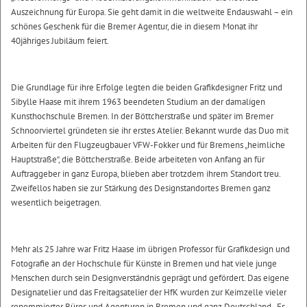
Auszeichnung für Europa. Sie geht damit in die weltweite Endauswahl – ein
schönes Geschenk für die Bremer Agentur, die in diesem Monat ihr
40jähriges Jubiläum feiert.
Die Grundlage für ihre Erfolge legten die beiden Grafikdesigner Fritz und
Sibylle Haase mit ihrem 1963 beendeten Studium an der damaligen
Kunsthochschule Bremen. In der Böttcherstraße und später im Bremer
Schnoorviertel gründeten sie ihr erstes Atelier. Bekannt wurde das Duo mit
Arbeiten für den Flugzeugbauer VFW-Fokker und für Bremens „heimliche
Hauptstraße“, die Böttcherstraße. Beide arbeiteten von Anfang an für
Auftraggeber in ganz Europa, blieben aber trotzdem ihrem Standort treu.
Zweifellos haben sie zur Stärkung des Designstandortes Bremen ganz
wesentlich beigetragen.
Mehr als 25 Jahre war Fritz Haase im übrigen Professor für Grafikdesign und
Fotografie an der Hochschule für Künste in Bremen und hat viele junge
Menschen durch sein Designverständnis geprägt und gefördert. Das eigene
Designatelier und das Freitagsatelier der HfK wurden zur Keimzelle vieler
renommierter Büros und Agenturen in Bremen und ganz Deutschland. „Es