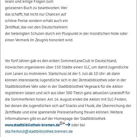
lesen und einige Fragen zum
gelesenen Buch zu beantworten. Wer
das schafft, hat nicht nur Chancen auf
schöne Preise sondern erhält auch ein
Zertifikat, das von den Deutschlehrern
der beteiligten Schulen durch ein Pluspunkt in der mündlichen Note oder
einen Vermerk im Zeugnis honoriert wird.
Vor fünf Jahren gab es den ersten SommerLeseClub in Deutschland,
inzwischen organisieren über 150 Städte einen SLC, um damit Jugendliche
zum Lesen zu motivieren. Startschuss ist der 5. Juli ab 10 Uhr- ab dann
können interessierte Jugendliche sich in der Zentralbibliothek oder in der
Stadtbibliothek Vahr oder in der Stadtbibliothek Vegesack für die Aktion
registrieren lassen und sich aus über 300 Titeln ganz aktuellen Lesestoff für
die Sommerferien holen. Am 16. August endet die Aktion mit SLC-Festen,
bei denen die Jugendlichen sich auf Snacks und Musik, die Überreichung der
Zertifikate und eine spannende Preisverleihung freuen können. Weitere
Informationen gibt es auf der Homepage der Stadtbibliothek
www.stadtbibliothek-bremen.de
oder bei
sita.freihold@stadtbibliothek.bremen.de