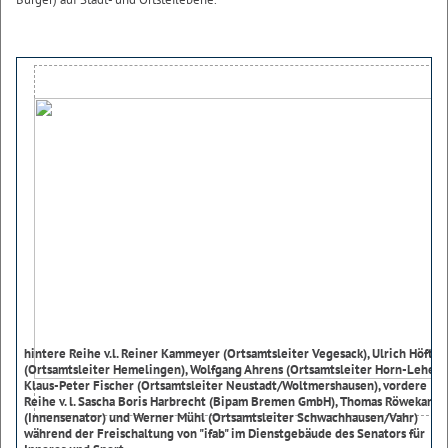
hintere Reihe v.l. Reiner Kammeyer (Ortsamtsleiter Vegesack), Ulrich Höft
(Ortsamtsleiter Hemelingen), Wolfgang Ahrens (Ortsamtsleiter Horn-Lehe),
Klaus-Peter Fischer (Ortsamtsleiter Neustadt/Woltmershausen), vordere
Reihe v. l. Sascha Boris Harbrecht (Bipam Bremen GmbH), Thomas Röwekamp
(Innensenator) und Werner Mühl (Ortsamtsleiter Schwachhausen/Vahr)
während der Freischaltung von "ifab" im Dienstgebäude des Senators für