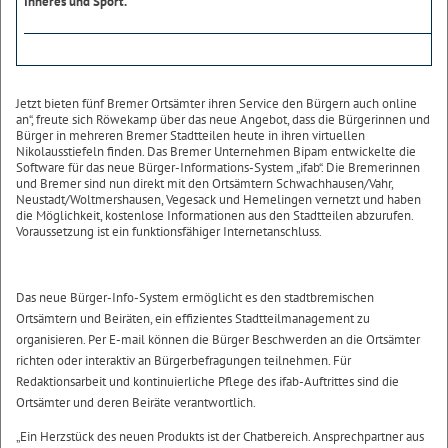
Inneres und Sport.
Jetzt bieten fünf Bremer Ortsämter ihren Service den Bürgern auch online
an“, freute sich Röwekamp über das neue Angebot, dass die Bürgerinnen und
Bürger in mehreren Bremer Stadtteilen heute in ihren virtuellen
Nikolausstiefeln finden. Das Bremer Unternehmen Bipam entwickelte die
Software für das neue Bürger-Informations-System „ifab“. Die Bremerinnen
und Bremer sind nun direkt mit den Ortsämtern Schwachhausen/Vahr,
Neustadt/Woltmershausen, Vegesack und Hemelingen vernetzt und haben
die Möglichkeit, kostenlose Informationen aus den Stadtteilen abzurufen.
Voraussetzung ist ein funktionsfähiger Internetanschluss.
Das neue Bürger-Info-System ermöglicht es den stadtbremischen
Ortsämtern und Beiräten, ein effizientes Stadtteilmanagement zu
organisieren. Per E-mail können die Bürger Beschwerden an die Ortsämter
richten oder interaktiv an Bürgerbefragungen teilnehmen. Für
Redaktionsarbeit und kontinuierliche Pflege des ifab-Auftrittes sind die
Ortsämter und deren Beiräte verantwortlich.
„Ein Herzstück des neuen Produkts ist der Chatbereich. Ansprechpartner aus