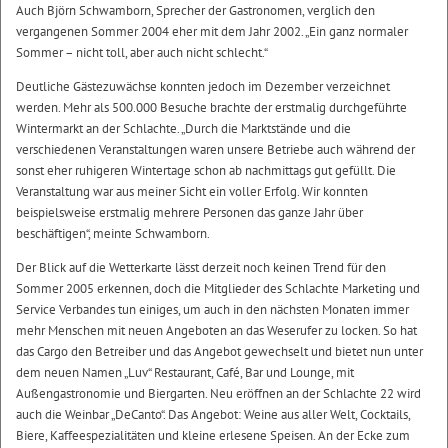
Auch Björn Schwamborn, Sprecher der Gastronomen, verglich den
vergangenen Sommer 2004 eher mit dem Jahr 2002. „Ein ganz normaler
Sommer – nicht toll, aber auch nicht schlecht.“
Deutliche Gästezuwächse konnten jedoch im Dezember verzeichnet
werden. Mehr als 500.000 Besuche brachte der erstmalig durchgeführte
Wintermarkt an der Schlachte. „Durch die Marktstände und die
verschiedenen Veranstaltungen waren unsere Betriebe auch während der
sonst eher ruhigeren Wintertage schon ab nachmittags gut gefüllt. Die
Veranstaltung war aus meiner Sicht ein voller Erfolg. Wir konnten
beispielsweise erstmalig mehrere Personen das ganze Jahr über
beschäftigen“, meinte Schwamborn.
Der Blick auf die Wetterkarte lässt derzeit noch keinen Trend für den
Sommer 2005 erkennen, doch die Mitglieder des Schlachte Marketing und
Service Verbandes tun einiges, um auch in den nächsten Monaten immer
mehr Menschen mit neuen Angeboten an das Weserufer zu locken. So hat
das Cargo den Betreiber und das Angebot gewechselt und bietet nun unter
dem neuen Namen „Luv“ Restaurant, Café, Bar und Lounge, mit
Außengastronomie und Biergarten. Neu eröffnen an der Schlachte 22 wird
auch die Weinbar „DeCanto“. Das Angebot: Weine aus aller Welt, Cocktails,
Biere, Kaffeespezialitäten und kleine erlesene Speisen. An der Ecke zum