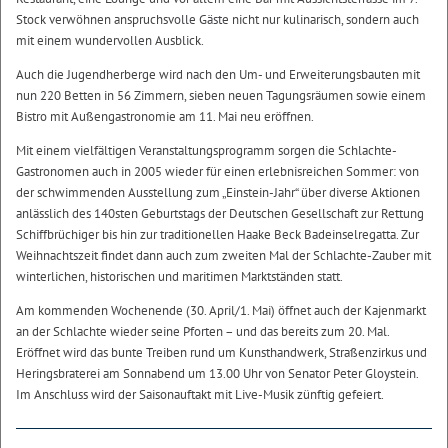
Stock verwöhnen anspruchsvolle Gäste nicht nur kulinarisch, sondern auch
mit einem wundervollen Ausblick.
Auch die Jugendherberge wird nach den Um- und Erweiterungsbauten mit
nun 220 Betten in 56 Zimmern, sieben neuen Tagungsräumen sowie einem
Bistro mit Außengastronomie am 11. Mai neu eröffnen.
Mit einem vielfältigen Veranstaltungsprogramm sorgen die Schlachte-
Gastronomen auch in 2005 wieder für einen erlebnisreichen Sommer: von
der schwimmenden Ausstellung zum „Einstein-Jahr“ über diverse Aktionen
anlässlich des 140sten Geburtstags der Deutschen Gesellschaft zur Rettung
Schiffbrüchiger bis hin zur traditionellen Haake Beck Badeinselregatta. Zur
Weihnachtszeit findet dann auch zum zweiten Mal der Schlachte-Zauber mit
winterlichen, historischen und maritimen Marktständen statt.
Am kommenden Wochenende (30. April/1. Mai) öffnet auch der Kajenmarkt
an der Schlachte wieder seine Pforten – und das bereits zum 20. Mal.
Eröffnet wird das bunte Treiben rund um Kunsthandwerk, Straßenzirkus und
Heringsbraterei am Sonnabend um 13.00 Uhr von Senator Peter Gloystein.
Im Anschluss wird der Saisonauftakt mit Live-Musik zünftig gefeiert.