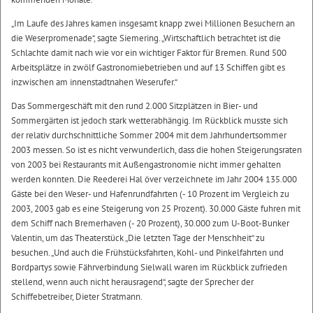
„Im Laufe des Jahres kamen insgesamt knapp zwei Millionen Besuchern an
die Weserpromenade“, sagte Siemering. „Wirtschaftlich betrachtet ist die
Schlachte damit nach wie vor ein wichtiger Faktor für Bremen. Rund 500
Arbeitsplätze in zwölf Gastronomiebetrieben und auf 13 Schiffen gibt es
inzwischen am innenstadtnahen Weserufer.“
Das Sommergeschäft mit den rund 2.000 Sitzplätzen in Bier- und
Sommergärten ist jedoch stark wetterabhängig. Im Rückblick musste sich
der relativ durchschnittliche Sommer 2004 mit dem Jahrhundertsommer
2003 messen. So ist es nicht verwunderlich, dass die hohen Steigerungsraten
von 2003 bei Restaurants mit Außengastronomie nicht immer gehalten
werden konnten. Die Reederei Hal över verzeichnete im Jahr 2004 135.000
Gäste bei den Weser- und Hafenrundfahrten (- 10 Prozent im Vergleich zu
2003, 2003 gab es eine Steigerung von 25 Prozent). 30.000 Gäste fuhren mit
dem Schiff nach Bremerhaven (- 20 Prozent), 30.000 zum U-Boot-Bunker
Valentin, um das Theaterstück „Die letzten Tage der Menschheit“ zu
besuchen. „Und auch die Frühstücksfahrten, Kohl- und Pinkelfahrten und
Bordpartys sowie Fährverbindung Sielwall waren im Rückblick zufrieden
stellend, wenn auch nicht herausragend“, sagte der Sprecher der
Schiffebetreiber, Dieter Stratmann.