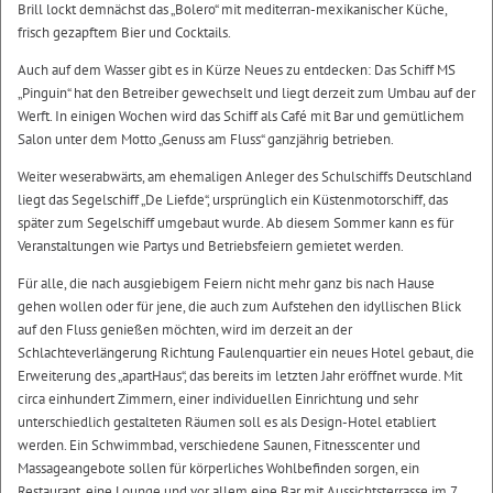
Brill lockt demnächst das „Bolero“ mit mediterran-mexikanischer Küche,
frisch gezapftem Bier und Cocktails.
Auch auf dem Wasser gibt es in Kürze Neues zu entdecken: Das Schiff MS
„Pinguin“ hat den Betreiber gewechselt und liegt derzeit zum Umbau auf der
Werft. In einigen Wochen wird das Schiff als Café mit Bar und gemütlichem
Salon unter dem Motto „Genuss am Fluss“ ganzjährig betrieben.
Weiter weserabwärts, am ehemaligen Anleger des Schulschiffs Deutschland
liegt das Segelschiff „De Liefde“, ursprünglich ein Küstenmotorschiff, das
später zum Segelschiff umgebaut wurde. Ab diesem Sommer kann es für
Veranstaltungen wie Partys und Betriebsfeiern gemietet werden.
Für alle, die nach ausgiebigem Feiern nicht mehr ganz bis nach Hause
gehen wollen oder für jene, die auch zum Aufstehen den idyllischen Blick
auf den Fluss genießen möchten, wird im derzeit an der
Schlachteverlängerung Richtung Faulenquartier ein neues Hotel gebaut, die
Erweiterung des „apartHaus“, das bereits im letzten Jahr eröffnet wurde. Mit
circa einhundert Zimmern, einer individuellen Einrichtung und sehr
unterschiedlich gestalteten Räumen soll es als Design-Hotel etabliert
werden. Ein Schwimmbad, verschiedene Saunen, Fitnesscenter und
Massageangebote sollen für körperliches Wohlbefinden sorgen, ein
Restaurant, eine Lounge und vor allem eine Bar mit Aussichtsterrasse im 7.