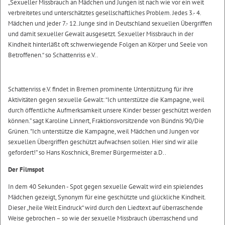
„Sexueller Missbrauch an Mädchen und Jungen ist nach wie vor ein weit
verbreitetes und unterschätztes gesellschaftliches Problem. Jedes 3.- 4.
Mädchen und jeder 7.- 12. Junge sind in Deutschland sexuellen Übergriffen
und damit sexueller Gewalt ausgesetzt. Sexueller Missbrauch in der
Kindheit hinterläßt oft schwerwiegende Folgen an Körper und Seele von
Betroffenen.“ so Schattenriss e.V..
Schattenriss e.V. findet in Bremen prominente Unterstützung für ihre
Aktivitäten gegen sexuelle Gewalt: “Ich unterstütze die Kampagne, weil
durch öffentliche Aufmerksamkeit unsere Kinder besser geschützt werden
können.” sagt Karoline Linnert, Fraktionsvorsitzende von Bündnis 90/Die
Grünen. "Ich unterstütze die Kampagne, weil Mädchen und Jungen vor
sexuellen Übergriffen geschützt aufwachsen sollen. Hier sind wir alle
gefordert!” so Hans Koschnick, Bremer Bürgermeister a.D..
Der Filmspot
In dem 40 Sekunden - Spot gegen sexuelle Gewalt wird ein spielendes
Mädchen gezeigt, Synonym für eine geschützte und glückliche Kindheit.
Dieser „heile Welt Eindruck“ wird durch den Liedtext auf überraschende
Weise gebrochen – so wie der sexuelle Missbrauch überraschend und