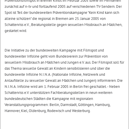
Präventionsfilmspot in Bremer Kinos im Februar 2005 sowie im Fernsehen
zunächst auf n-tv und fortlaufend 2005 auf verschiedenen TV-Sendern. Der
Spot ist Teil der bundesweiten Präventionskampagne “Kein Kind kann sich
alleine schützen“ die regional in Bremen am 25. Januar 2005 von
Schattenriss e.V., Beratungsstelle gegen sexuellen Missbrauch an Mädchen,
gestartet wird.
Die Initiative zu der bundesweiten Kampagne mit Filmspot und
bundesweiter Infoline geht vom Bundesverein zur Prävention von
sexuellem Missbrauch an Mädchen und Jungen e.V. aus. Der Filmspot soll für
das Thema sexuelle Gewalt an Kindern sensibilisieren und über die
bundesweite Infoline N.I.N.A. (Nationale Infoline, Netzwerk und
Anlaufstelle zu sexueller Gewalt an Mädchen und Jungen) informieren. Die
N.I.N.A. Infoline wird am 1. Februar 2005 in Berlin frei geschaltet. - Neben
Schattenriss e.V. unterstützen Fachberatungsstellen in neun weiteren
bundesdeutschen Städten die Kampagne mit regionalen
Veranstaltungsprogrammen: Berlin, Darmstadt, Göttingen, Hamburg,
Hannover, Kiel, Oldenburg, Rodewisch und Westerburg.