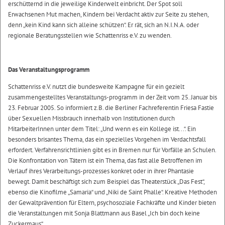
erschütternd in die jeweilige Kinderwelt einbricht. Der Spot soll
Erwachsenen Mut machen, Kindern bei Verdacht aktiv zur Seite zu stehen,
denn „kein Kind kann sich alleine schützen“. Er rät, sich an N.I.N.A. oder
regionale Beratungsstellen wie Schattenriss e.V. zu wenden.
Das Veranstaltungsprogramm
Schattenriss e.V. nutzt die bundesweite Kampagne für ein gezielt
zusammengestelltes Veranstaltungs-programm in der Zeit vom 25. Januar bis
23. Februar 2005. So informiert z.B. die Berliner Fachreferentin Friesa Fastie
über Sexuellen Missbrauch innerhalb von Institutionen durch
MitarbeiterInnen unter dem Titel: „Und wenn es ein Kollege ist...“. Ein
besonders brisantes Thema, das ein spezielles Vorgehen im Verdachtsfall
erfordert. Verfahrensrichtlinien gibt es in Bremen nur für Vorfälle an Schulen.
Die Konfrontation von Tätern ist ein Thema, das fast alle Betroffenen im
Verlauf ihres Verarbeitungs-prozesses konkret oder in ihrer Phantasie
bewegt. Damit beschäftigt sich zum Beispiel das Theaterstück „Das Fest“,
ebenso die Kinofilme „Samaria“ und „Niki de Saint Phalle“. Kreative Methoden
der Gewaltprävention für Eltern, psychosoziale Fachkräfte und Kinder bieten
die Veranstaltungen mit Sonja Blattmann aus Basel „Ich bin doch keine
Zuckermaus“.