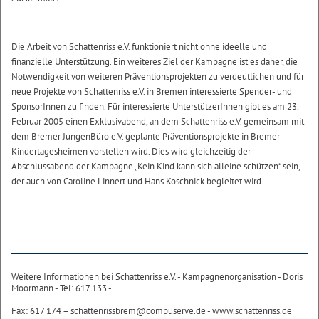
Die Arbeit von Schattenriss e.V. funktioniert nicht ohne ideelle und
finanzielle Unterstützung. Ein weiteres Ziel der Kampagne ist es daher, die
Notwendigkeit von weiteren Präventionsprojekten zu verdeutlichen und für
neue Projekte von Schattenriss e.V. in Bremen interessierte Spender- und
SponsorInnen zu finden. Für interessierte UnterstützerInnen gibt es am 23.
Februar 2005 einen Exklusivabend, an dem Schattenriss e.V. gemeinsam mit
dem Bremer JungenBüro e.V. geplante Präventionsprojekte in Bremer
Kindertagesheimen vorstellen wird. Dies wird gleichzeitig der
Abschlussabend der Kampagne „Kein Kind kann sich alleine schützen“ sein,
der auch von Caroline Linnert und Hans Koschnick begleitet wird.
Weitere Informationen bei Schattenriss e.V. - Kampagnenorganisation - Doris
Moormann - Tel: 617 133 -
Fax: 617 174 – schattenrissbrem@compuserve.de - www.schattenriss.de