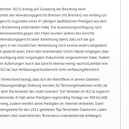
ptember 2022) Antrag auf Zulassung der Berufung beim
Urteil des Verwaltungsgerichts Bremen (VG Bremen) von Anfang Juli
ericht zugunsten eines 47-jährigen salafistischen Predigers aus dem
m Breitenweg entschieden hatte. Die Ausweisungsverfügung nach
reinreiseverbot gegen den Mann wurden seitens des Gerichts
Verwaltungsgericht seine Ablehnung damit, dass sich die gut
gers in der mündlichen Verhandlung noch einmal anders dargestellt
it gedeckt seien. Dem hält Innensenator Ulrich Mäurer entgegen, dass
twürdigung aller vorgelegten Dokumente vorgenommen habe. Zudem
ten Äußerungen durch das Gericht ebenso wenig nachvollziehbar wie
IKZ sei laut Verfassungsschutzbericht nicht verfassungsfeindlich.
r hinreichend belegt, dass sich der Betroffene in seinen Gebeten
rfassungsmäßige Ordnung wendet, für Terrororganisationen wirbt, sie
dem Deckmantel des Islam toleriert." Der Vorbeter im IKZ ist zugleich
Gemeinde. Er hält seine Predigten regelmäßig freitags vor 400 bis 600
weg, zudem werden seine Predigten im Internet verbreitet. Darin
otengebete für den 2011 getöteten Top-Terroristen Osama bin Laden
disten (den islamistischen Terrorismus unterstützende Anhänger)