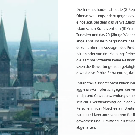
Die Innenbehörde hat heute (8. Se
Oberverwaltungsgericht gegen das 
eingelegt, bei dem das Verwaltungsg
Islamischen Kulturzentrum (IKZ) a
Tunesien und das 20-jährige Wiede
abgelehnt. Im Kern begründete das 
dokumentierten Aussagen des Predi
hätten oder von der Meinungsfreihe
die Kammer offenbar keine Gesam
seien die Bewertungen der getätig
etwa die verfehlte Behauptung, das 
Mäurer: "Aus unserer Sicht haben wi
aggressiv-kämpferisch gegen die ve
billigt und Gewaltanwendung unter 
seit 2004 Vorstandsmitglied in der 
Personen in der Moschee am Breiten
hatte der Mann unter anderem für T
geworben und Fürbitten für Dschiha
abgehalten.