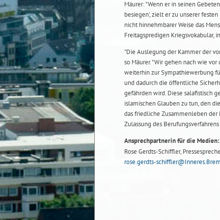
Mäurer: "Wenn er in seinen Gebeten
besiegen', zielt er zu unserer feste
nicht hinnehmbarer Weise das Mens
Freitagspredigen Kriegsvokabular, in
"Die Auslegung der Kammer der von u
so Mäurer. "Wir gehen nach wie vor
weiterhin zur Sympathiewerbung für
und dadurch die öffentliche Sicher
gefährden wird. Diese salafistisch 
islamischen Glauben zu tun, den di
das friedliche Zusammenleben der M
Zulassung des Berufungsverfahrens 
Ansprechpartnerin für die Medien:
Rose Gerdts-Schiffler, Pressespreche
rose.gerdts-schiffler@Inneres.Bre