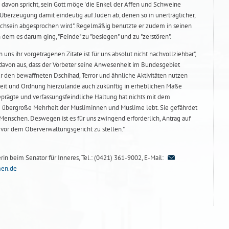
 davon spricht, sein Gott möge 'die Enkel der Affen und Schweine
n Überzeugung damit eindeutig auf Juden ab, denen so in unerträglicher,
chsein abgesprochen wird". Regelmäßig benutzte er zudem in seinen
 dem es darum ging, "Feinde" zu "besiegen" und zu "zerstören".
ns ihr vorgetragenen Zitate ist für uns absolut nicht nachvollziehbar",
 davon aus, dass der Vorbeter seine Anwesenheit im Bundesgebiet
 den bewaffneten Dschihad, Terror und ähnliche Aktivitäten nutzen
heit und Ordnung hierzulande auch zukünftig in erheblichen Maße
geprägte und verfassungsfeindliche Haltung hat nichts mit dem
e übergroße Mehrheit der Musliminnen und Muslime lebt. Sie gefährdet
enschen. Deswegen ist es für uns zwingend erforderlich, Antrag auf
vor dem Oberverwaltungsgericht zu stellen."
rin beim Senator für Inneres, Tel.: (0421) 361-9002, E-Mail:
men.de