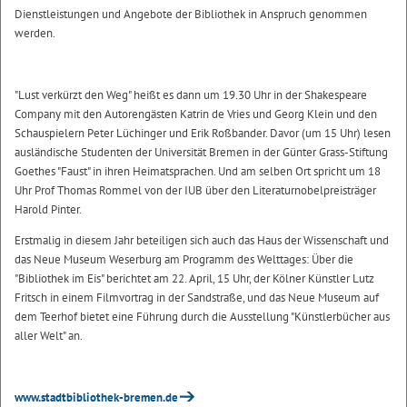
Dienstleistungen und Angebote der Bibliothek in Anspruch genommen
werden.
"Lust verkürzt den Weg" heißt es dann um 19.30 Uhr in der Shakespeare
Company mit den Autorengästen Katrin de Vries und Georg Klein und den
Schauspielern Peter Lüchinger und Erik Roßbander. Davor (um 15 Uhr) lesen
ausländische Studenten der Universität Bremen in der Günter Grass-Stiftung
Goethes "Faust" in ihren Heimatsprachen. Und am selben Ort spricht um 18
Uhr Prof Thomas Rommel von der IUB über den Literaturnobelpreisträger
Harold Pinter.
Erstmalig in diesem Jahr beteiligen sich auch das Haus der Wissenschaft und
das Neue Museum Weserburg am Programm des Welttages: Über die
"Bibliothek im Eis" berichtet am 22. April, 15 Uhr, der Kölner Künstler Lutz
Fritsch in einem Filmvortrag in der Sandstraße, und das Neue Museum auf
dem Teerhof bietet eine Führung durch die Ausstellung "Künstlerbücher aus
aller Welt" an.
www.stadtbibliothek-bremen.de