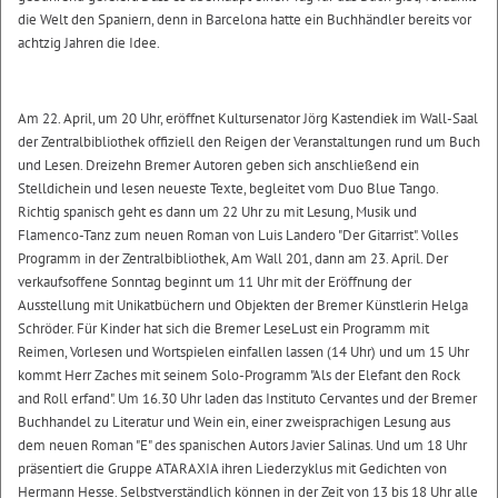
die Welt den Spaniern, denn in Barcelona hatte ein Buchhändler bereits vor
achtzig Jahren die Idee.
Am 22. April, um 20 Uhr, eröffnet Kultursenator Jörg Kastendiek im Wall-Saal
der Zentralbibliothek offiziell den Reigen der Veranstaltungen rund um Buch
und Lesen. Dreizehn Bremer Autoren geben sich anschließend ein
Stelldichein und lesen neueste Texte, begleitet vom Duo Blue Tango.
Richtig spanisch geht es dann um 22 Uhr zu mit Lesung, Musik und
Flamenco-Tanz zum neuen Roman von Luis Landero "Der Gitarrist". Volles
Programm in der Zentralbibliothek, Am Wall 201, dann am 23. April. Der
verkaufsoffene Sonntag beginnt um 11 Uhr mit der Eröffnung der
Ausstellung mit Unikatbüchern und Objekten der Bremer Künstlerin Helga
Schröder. Für Kinder hat sich die Bremer LeseLust ein Programm mit
Reimen, Vorlesen und Wortspielen einfallen lassen (14 Uhr) und um 15 Uhr
kommt Herr Zaches mit seinem Solo-Programm "Als der Elefant den Rock
and Roll erfand". Um 16.30 Uhr laden das Instituto Cervantes und der Bremer
Buchhandel zu Literatur und Wein ein, einer zweisprachigen Lesung aus
dem neuen Roman "E" des spanischen Autors Javier Salinas. Und um 18 Uhr
präsentiert die Gruppe ATARAXIA ihren Liederzyklus mit Gedichten von
Hermann Hesse. Selbstverständlich können in der Zeit von 13 bis 18 Uhr alle