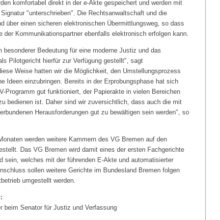
en komfortabel direkt in der e-Akte gespeichert und werden mit
en Signatur "unterschrieben". Die Rechtsanwaltschaft und die
d über einen sicheren elektronischen Übermittlungsweg, so dass
e der Kommunikationspartner ebenfalls elektronisch erfolgen kann.
on besonderer Bedeutung für eine moderne Justiz und das
ls Pilotgericht hierfür zur Verfügung gestellt", sagt
 diese Weise hatten wir die Möglichkeit, den Umstellungsprozess
ne Ideen einzubringen. Bereits in der Erprobungsphase hat sich
V-Programm gut funktioniert, der Papierakte in vielen Bereichen
u bedienen ist. Daher sind wir zuversichtlich, dass auch die mit
verbundenen Herausforderungen gut zu bewältigen sein werden", so
onaten werden weitere Kammern des VG Bremen auf den
estellt. Das VG Bremen wird damit eines der ersten Fachgerichte
d sein, welches mit der führenden E-Akte und automatisierter
 Anschluss sollen weitere Gerichte im Bundesland Bremen folgen
tbetrieb umgestellt werden.
:
r beim Senator für Justiz und Verfassung