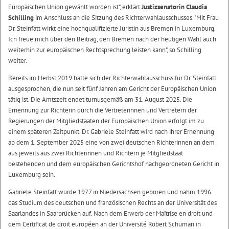
Europäischen Union gewählt worden ist", erklärt
Justizsenatorin Claudia
Schilling
im Anschluss an die Sitzung des Richterwahlausschusses. "Mit Frau
Dr. Steinfatt wirkt eine hochqualifizierte Juristin aus Bremen in Luxemburg.
Ich freue mich über den Beitrag, den Bremen nach der heutigen Wahl auch
weiterhin zur europäischen Rechtsprechung leisten kann", so Schilling
weiter.
Bereits im Herbst 2019 hatte sich der Richterwahlausschuss für Dr. Steinfatt
ausgesprochen, die nun seit fünf Jahren am Gericht der Europäischen Union
tätig ist. Die Amtszeit endet turnusgemäß am 31. August 2025. Die
Ernennung zur Richterin durch die Vertreterinnen und Vertretern der
Regierungen der Mitgliedstaaten der Europäischen Union erfolgt im zu
einem späteren Zeitpunkt. Dr. Gabriele Steinfatt wird nach ihrer Ernennung
ab dem 1. September 2025 eine von zwei deutschen Richterinnen an dem
aus jeweils aus zwei Richterinnen und Richtern je Mitgliedstaat
bestehenden und dem europäischen Gerichtshof nachgeordneten Gericht in
Luxemburg sein.
Gabriele Steinfatt wurde 1977 in Niedersachsen geboren und nahm 1996
das Studium des deutschen und französischen Rechts an der Universität des
Saarlandes in Saarbrücken auf. Nach dem Erwerb der Maîtrise en droit und
dem Certificat de droit européen an der Université Robert Schuman in