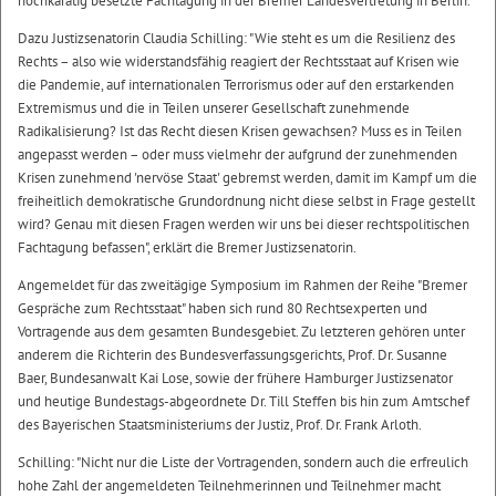
hochkarätig besetzte Fachtagung in der Bremer Landesvertretung in Berlin.
Dazu Justizsenatorin Claudia Schilling: "Wie steht es um die Resilienz des
Rechts – also wie widerstandsfähig reagiert der Rechtsstaat auf Krisen wie
die Pandemie, auf internationalen Terrorismus oder auf den erstarkenden
Extremismus und die in Teilen unserer Gesellschaft zunehmende
Radikalisierung? Ist das Recht diesen Krisen gewachsen? Muss es in Teilen
angepasst werden – oder muss vielmehr der aufgrund der zunehmenden
Krisen zunehmend 'nervöse Staat' gebremst werden, damit im Kampf um die
freiheitlich demokratische Grundordnung nicht diese selbst in Frage gestellt
wird? Genau mit diesen Fragen werden wir uns bei dieser rechtspolitischen
Fachtagung befassen", erklärt die Bremer Justizsenatorin.
Angemeldet für das zweitägige Symposium im Rahmen der Reihe "Bremer
Gespräche zum Rechtsstaat" haben sich rund 80 Rechtsexperten und
Vortragende aus dem gesamten Bundesgebiet. Zu letzteren gehören unter
anderem die Richterin des Bundesverfassungsgerichts, Prof. Dr. Susanne
Baer, Bundesanwalt Kai Lose, sowie der frühere Hamburger Justizsenator
und heutige Bundestags-abgeordnete Dr. Till Steffen bis hin zum Amtschef
des Bayerischen Staatsministeriums der Justiz, Prof. Dr. Frank Arloth.
Schilling: "Nicht nur die Liste der Vortragenden, sondern auch die erfreulich
hohe Zahl der angemeldeten Teilnehmerinnen und Teilnehmer macht