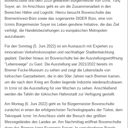
Bovenschulte und dem 2019 gewählten Bürgermeister von Izmir, Tunç
Soyer, an. Im Anschluss geht es um die Zusammenarbeit in den
Bereichen Häfen und Logistik: Hierzu besucht Bovenschulte das
BremenInvest-Büro sowie das sogenannte DIDER Büro, eine von
Izmirs Bürgermeister Soyer ins Leben gerufene Initiative, die das Ziel
verfolgt, die Handelsbeziehungen zu europäischen Metropolen
auszubauen.
Für den Sonntag (5. Juni 2022) ist ein Austausch mit Experten zu
innovativen Verkehrskonzepten und nachhaltiger Stadtentwicklung
geplant. Darüber hinaus ist Bovenschulte bei der Ausstellungseröffnung
"Lebenswege" zu Gast. Die Ausstellung war 2021/2022 bereits im
Bremer Focke-Museum zu sehen und zeigt die Lebensläufe von
türkischen Gastarbeitern, die in den 50er Jahren nach Bremen kamen,
um die nach dem Krieg am Boden liegende Industrie wiederaufzubauen.
In Izmir ist die Ausstellung für vier Wochen zu sehen. Anschließend
werden die Tafeln der türkischen Hafenstadt zur Verfügung gestellt.
Am Montag (6. Juni 2022) geht es für Bürgermeister Bovenschulte
zunächst in einen der erfolgreichsten Technologieparks der Türkei, dem
Teknopark Izmir. Im Anschluss steht der Besuch des größten
Messegeländes des Landes an. Am Nachmittag eröffnet Bovenschulte
dann das Bremen-Izmir-Economic-Forum: In verschiedenen Panels