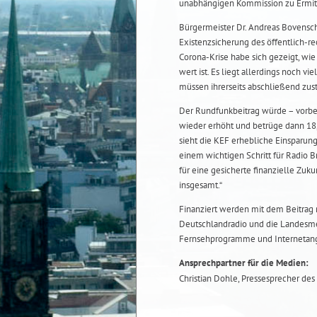
unabhängigen Kommission zu Ermitt
Bürgermeister Dr. Andreas Bovenschu
Existenzsicherung des öffentlich-r
Corona-Krise habe sich gezeigt, wie 
wert ist. Es liegt allerdings noch v
müssen ihrerseits abschließend zu
Der Rundfunkbeitrag würde – vorbe
wieder erhöht und betrüge dann 18,
sieht die KEF erhebliche Einsparun
einem wichtigen Schritt für Radio 
für eine gesicherte finanzielle Zu
insgesamt.“
Finanziert werden mit dem Beitrag 
Deutschlandradio und die Landesmed
Fernsehprogramme und Internetan
Ansprechpartner für die Medien:
Christian Dohle, Pressesprecher des 