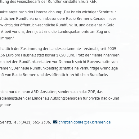
lung des Finanzbedarfs der Rundfunkanstalten, kurz KEF.
lte sagte nach der Unterzeichnung: „Das ist ein wichtiger Schritt zur
echtlichen Rundfunks und insbesondere Radio Bremens. Gerade in der
wichtig der öffentlich-rechtliche Rundfunk ist, und dass er sein Geld
iel Arbeit vor uns, denn jetzt sind die Landesparlamente am Zug und
stimmen.“
haltlich der Zustimmung der Landesparlamente - erstmalig seit 2009
36 Euro pro Haushalt statt bisher 17,50 Euro. Trotz der Mehreinnahmen
gen bei den Rundfunkanstalten vor. Dennoch spricht Bovenschulte von
Bremen: „Der neue Rundfunkbeitrag schafft eine vernünftige Grundlage
kunft von Radio Bremen und des öffentlich-rechtlichen Rundfunks
nicht nur die neun ARD-Anstalten, sondern auch das ZDF, das
ienanstalten der Länder als Aufsichtsbehörden für private Radio- und
gebote.
Senats, Tel.: (0421) 361- 2396,
christian.dohle@sk.bremen.de