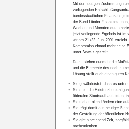
Mit der heutigen Zustimmung zu
vorliegenden Entschließungsantra
bundesstaatlichen Finanzausglei
der Bund-Länder-Finanzbeziehung
Wochen und Monaten durch harte 
jetzt vorliegende Ergebnis ist im
wir am 21./22. Juni 2001 erreich
Kompromiss einmal mehr seine Ex
unter Beweis gestellt.
Damit stehen nunmehr die Maßstä
und die Elemente des noch zu be
Lösung stellt auch einen guten K
Sie gewährleistet, dass es unter 
Sie stellt die Existenzberechtigu
föderalen Staatsaufbau leisten, i
Sie sichert allen Ländern eine a
Sie trägt damit aus heutiger Sich
der Gestaltung der öffentlichen Ha
Sie gibt hinreichend Zeit, sorgfä
nachzudenken.