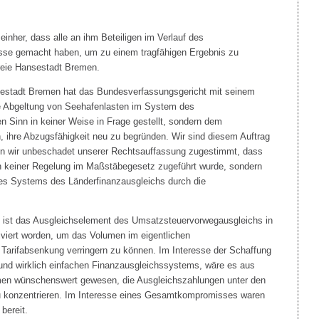
inher, dass alle an ihm Beteiligen im Verlauf des
sse gemacht haben, um zu einem tragfähigen Ergebnis zu
Freie Hansestadt Bremen.
estadt Bremen hat das Bundesverfassungsgericht mit seinem
e Abgeltung von Seehafenlasten im System des
n Sinn in keiner Weise in Frage gestellt, sondern dem
, ihre Abzugsfähigkeit neu zu begründen. Wir sind diesem Auftrag
 wir unbeschadet unserer Rechtsauffassung zugestimmt, dass
n keiner Regelung im Maßstäbegesetz zugeführt wurde, sondern
des Systems des Länderfinanzausgleichs durch die
ist das Ausgleichselement des Umsatzsteuervorwegausgleichs in
viert worden, um das Volumen im eigentlichen
 Tarifabsenkung verringern zu können. Im Interesse der Schaffung
und wirklich einfachen Finanzausgleichssystems, wäre es aus
men wünschenswert gewesen, die Ausgleichszahlungen unter den
u konzentrieren. Im Interesse eines Gesamtkompromisses waren
bereit.