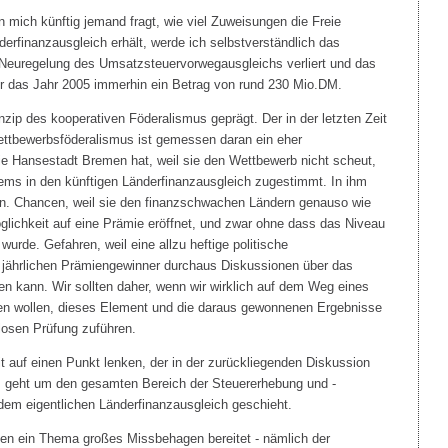
n mich künftig jemand fragt, wie viel Zuweisungen die Freie
finanzausgleich erhält, werde ich selbstverständlich das
Neuregelung des Umsatzsteuervorwegausgleichs verliert und das
ür das Jahr 2005 immerhin ein Betrag von rund 230 Mio.DM.
zip des kooperativen Föderalismus geprägt. Der in der letzten Zeit
 Wettbewerbsföderalismus ist gemessen daran ein eher
e Hansestadt Bremen hat, weil sie den Wettbewerb nicht scheut,
ms in den künftigen Länderfinanzausgleich zugestimmt. In ihm
en. Chancen, weil sie den finanzschwachen Ländern genauso wie
glichkeit auf eine Prämie eröffnet, und zwar ohne dass das Niveau
urde. Gefahren, weil eine allzu heftige politische
er jährlichen Prämiengewinner durchaus Diskussionen über das
 kann. Wir sollten daher, wenn wir wirklich auf dem Weg eines
en wollen, dieses Element und die daraus gewonnenen Ergebnisse
slosen Prüfung zuführen.
t auf einen Punkt lenken, der in der zurückliegenden Diskussion
 geht um den gesamten Bereich der Steuererhebung und -
 dem eigentlichen Länderfinanzausgleich geschieht.
gen ein Thema großes Missbehagen bereitet - nämlich der