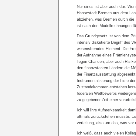
Nur eines ist aber auch klar: Wen
Hansestadt Bremen aus dem Länder
abziehen, was Bremen durch die 
ist nach den Modellrechnungen f
Das Grundgesetz ist von dem Prin
intensiv diskutierte Begriff des
wesensfremdes Element. Die Frei
der Aufnahme eines Prämiensyste
liegen Chancen, aber auch Risik
den finanzstarken Ländern die Mö
der Finanzausstattung abgesenkt w
Instrumentalisierung der Liste d
Zustandekommen entstehen lassen
föderalen Wettbewerbs weitergeh
zu gegebener Zeit einer vorurteil
Ich will Ihre Aufmerksamkeit dami
oftmals zurückstehen musste. Es
verteilung, also um das, was vor
Ich weiß, dass auch vielen Kolle