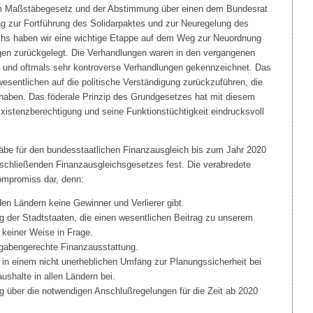
m Maßstäbegesetz und der Abstimmung über einen dem Bundesrat
g zur Fortführung des Solidarpaktes und zur Neuregelung des
chs haben wir eine wichtige Etappe auf dem Weg zur Neuordnung
en zurückgelegt. Die Verhandlungen waren in den vergangenen
und oftmals sehr kontroverse Verhandlungen gekennzeichnet. Das
 wesentlichen auf die politische Verständigung zurückzuführen, die
t haben. Das föderale Prinzip des Grundgesetzes hat mit diesem
istenzberechtigung und seine Funktionstüchtigkeit eindrucksvoll
be für den bundesstaatlichen Finanzausgleich bis zum Jahr 2020
schließenden Finanzausgleichsgesetzes fest. Die verabredete
ompromiss dar, denn:
den Ländern keine Gewinner und Verlierer gibt.
ng der Stadtstaaten, die einen wesentlichen Beitrag zu unserem
n keiner Weise in Frage.
ufgabengerechte Finanzausstattung.
t in einem nicht unerheblichen Umfang zur Planungssicherheit bei
ushalte in allen Ländern bei.
ltig über die notwendigen Anschlußregelungen für die Zeit ab 2020