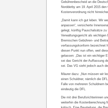
Gebührenbescheid an die Deutsc
Nordderby am 19. April 2015 den 
Kostenverordnung nicht hinreiche
„Damit kann ich gut leben. Wir w
anpassen“, versicherte Innensena
gelegt, künftig Pauschalsätze zu
Verwaltungsgericht als wichtigen
Bremischen Gebühren- und Beitra
verfassungskonform bezeichnet h
diesen Punkt nun offen, weil dies
gelassen: „Das ist ein wichtiger 
sei das Gericht der Auffassung d
sei. Das VG sieht jedoch auch de
Mäurer dazu: „Nun müssen wir led
einen Schuldner, nämlich die DFL
Falle von mehreren Schuldnern be
eindeutig die DFL.
Die mit drei Berufsrichterinnen 
weiterhin die Kostenberechnung f
kritisch. Eine Beurteilung, die 