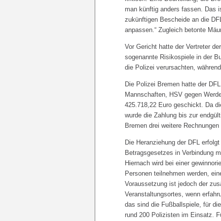
man künftig anders fassen. Das is
zukünftigen Bescheide an die DFL
anpassen.“ Zugleich betonte Mäur
Vor Gericht hatte der Vertreter d
sogenannte Risikospiele in der 
die Polizei verursachten, während
Die Polizei Bremen hatte der DFL
Mannschaften, HSV gegen Werder
425.718,22 Euro geschickt. Da d
wurde die Zahlung bis zur endgült
Bremen drei weitere Rechnungen 
Die Heranziehung der DFL erfolg
Betragsgesetzes in Verbindung mi
Hiernach wird bei einer gewinnori
Personen teilnehmen werden, ein
Voraussetzung ist jedoch der zus
Veranstaltungsortes, wenn erfah
das sind die Fußballspiele, für d
rund 200 Polizisten im Einsatz. F