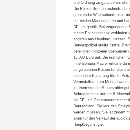
und Ordnung zu garantieren, steh
Die Polizei Bremen rechnete dama
grenzender Wahrscheinlichkeit m
der beiden Mannschaften und hat
DFL mitgeteilt. Bei vergangenen
starke Polizeipräsenz verhinder
anderen aus Hamburg, Hessen, Sc
Bundespolizei stellte Kräfte. Br
beteiligten Polizeien überweisen
15.000 Euro auf. Die restlichen r
Innensenator Mäurer erklärte dam
aufgelaufenen Kosten für diese ei
besondere Belastung für die Poli
Veranstalters zum Mehraufwand ge
im Interesse der Steuerzahler ge
Beitragsgesetz trat am 8. Novemb
die DFL als Gesamtveranstalter 
Deutschland. Sie legt den Spielpl
werden müssen. Sie ist zudem mit 
allein für den Verkauf der audiovi
Hauptbegünstigte.