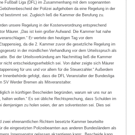
he Fußball Liga (DFL) im Zusammenhang mit dem sogenannten
Gebührenbescheid der Polizei aufgehoben da eine Regelung in der
nd bestimmt sei. Zugleich ließ die Kammer die Berufung zu.
erden unsere Regelung in der Kostenverordnung entsprechend
tor Mäurer. „Das ist kein großer Aufwand. Die Kammer hat nahe
 veranschlagen.“ Er wertete den heutigen Tag vor dem
 Etappensieg, da die 2. Kammer zuvor die gesetzliche Regelung im
gsgesetz in der mündlichen Verhandlung vor dem Urteilsspruch als
atte. Bei der Urteilsverkündung am Nachmittag ließ die Kammer
er nicht entscheidungserheblich sei. Von daher zeigte sich Mäurer
Etappensieg für uns und vor allem für die Steuerzahler.“ Außerdem
er Innenbehörde gefolgt, dass die DFL Veranstalter der Bundesliga
n SV Werder Bremen als Mitveranstalter.
iglich in künftigen Bescheiden begründen, warum wir uns nur an
, halten wollen.“ Es sei übliche Rechtsprechung, dass Schulden im
i demjenigen zu holen seien, der am solventesten sei. Dies sei
und zwei ehrenamtlichen Richtern besetzte Kammer beurteilte
ür die eingesetzten Polizeibeamten aus anderen Bundesländern als
Bremens Innensenator gelassen akzeptieren kann: „Bescheide kann