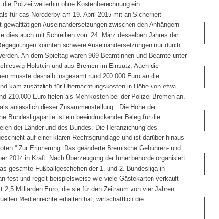
t die Polizei weiterhin ohne Kostenberechnung ein.
ls für das Nordderby am 19. April 2015 mit an Sicherheit
it gewalttätigen Auseinandersetzungen zwischen den Anhängern
te dies auch mit Schreiben vom 24. März desselben Jahres der
 Begegnungen konnten schwere Auseinandersetzungen nur durch
t werden. An dem Spieltag waren 969 Beamtinnen und Beamte unter
hleswig-Holstein und aus Bremen im Einsatz. Auch die
emen musste deshalb insgesamt rund 200.000 Euro an die
 und kam zusätzlich für Übernachtungskosten in Höhe von etwa
und 210.000 Euro fielen als Mehrkosten bei der Polizei Bremen an.
als anlässlich dieser Zusammenstellung: „Die Höhe der
ne Bundesligapartie ist ein beeindruckender Beleg für die
zeien der Länder und des Bundes. Die Heranziehung des
schieht auf einer klaren Rechtsgrundlage und ist darüber hinaus
boten.“ Zur Erinnerung: Das geänderte Bremische Gebühren- und
er 2014 in Kraft. Nach Überzeugung der Innenbehörde organisiert
das gesamte Fußballgeschehen der 1. und 2. Bundesliga in
an fest und regelt beispielsweise wie viele Gästekarten verkauft
2,5 Milliarden Euro, die sie für den Zeitraum von vier Jahren
suellen Medienrechte erhalten hat, wirtschaftlich die