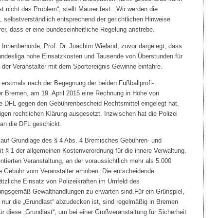
t nicht das Problem“, stellt Mäurer fest. „Wir werden die
 selbstverständlich entsprechend der gerichtlichen Hinweise
er, dass er eine bundeseinheitliche Regelung anstrebe.
er Innenbehörde, Prof. Dr. Joachim Wieland, zuvor dargelegt, dass
Bundesliga hohe Einsatzkosten und Tausende von Überstunden für
 der Veranstalter mit dem Sportereignis Gewinne einfahre.
 erstmals nach der Begegnung der beiden Fußballprofi-
 Bremen, am 19. April 2015 eine Rechnung in Höhe von
ie DFL gegen den Gebührenbescheid Rechtsmittel eingelegt hat,
igen rechtlichen Klärung ausgesetzt. Inzwischen hat die Polizei
an die DFL geschickt.
t auf Grundlage des § 4 Abs. 4 Bremisches Gebühren- und
t § 1 der allgemeinen Kostenverordnung für die innere Verwaltung.
entierten Veranstaltung, an der voraussichtlich mehr als 5.000
e Gebühr vom Veranstalter erhoben. Die entscheidende
ätzliche Einsatz von Polizeikräften im Umfeld des
rungsgemäß Gewalthandlungen zu erwarten sind.Für ein Grünspiel,
ie nur die „Grundlast“ abzudecken ist, sind regelmäßig in Bremen
ür diese „Grundlast“, um bei einer Großveranstaltung für Sicherheit