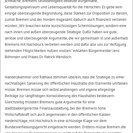
schwäche. Bremens Selbständigkeit bedeute Bürgernähe,
Gestaltungsspielraum und Lebensqualität für die Menschen. Es gebe kein
einzige überzeugende Begründung, diese Stärken zur Disposition zu stellen,
zumal Bremen und der Norden insgesamt dadurch auch finanziell verlieren
würden. „Wir brauchen keine kurzschlüssigen Scheinlösungen, sondern eine
nach innen und außen überzeugende Strategie. Dafür haben wir gute,
seriöse und überzeugende Argumente, die wir gemeinsam in und außerhalb
Bremens mit Nachdruck vertreten werden und dafür alle uns zur Verfügung
stehenden Möglichkeiten nutzen wollen.“ erklärten Bürgermeister Jens
Böhrnsen und Präses Dr. Patrick Wendisch.
Handelskammer und Rathaus stimmen überein, dass die Strategie zu einer
nachhaltigen Sanierung der öffentlichen Haushalte drei Elemente umfassen
müsse: Bremen müsse sich selbst anstrengen und eigene ehrgeizige
Beiträge zur langfristigen Konsolidierung des Haushaltes beisteuern.
Gleichzeitig müssten Bremens gute Argumente für eine
stadtstaatengerechte Finanzausstattung, bei der Bremens hohe
Wirtschaftskraft sich auch angemessen in den öffentlichen Kassen
niederschlage, mit Hochdruck in eine schlüssige Klage vor dem
Bundesverfassungsgericht eingebracht werden. Drittens müsse Bremen die