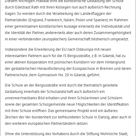
Diesem wichtigen Prädikat wird die künstlerische Gestaltung der Schule
durch Edeltraut Rath mit ihren Kollegen nun auch äußerlich Rechnung
tragen. So werden durch die Verarbeitung der Landesflaggen der
Partnerländer (England, Frankreich, Italien, Polen und Spanien) im Rahmen
einer gemeinsamen künstlerischen Aussage einerseits die Individualität und
die Identität der Partner, andererseits aber auch deren Zusammengehörigkeit
in einer verbindenden (europäischen) Gemeinschaft bildnerisch umgesetzt.
Insbesondere die Erweiterung der EU nach Osteuropa mit neuen
interessanten Partnern auch für die IS Bergiusstraße, z.B. in Gdansk, hat zu
einer aktiven Kooperation mit polnischen Künstlern vor dem Hintergrund
der gestalterischen Herausforderung der Europaschule in Bremen und deren
Partnerschule, dem Gymnazium No. 20 in Gdansk, geführt.
Die Schule an der Bergiusstraße wird durch die thematisch geleitete
Gestaltung innerhalb der Schullandschaft auch äußerlich ein
unverwechselbares Bild erhalten und ihren Schülerinnen und Schülern
sowie der gesamten Schulgemeinde neue Möglichkeiten der Identifikation
mit ihrer Schule eröffnen. Das gemeinsame Projekt wird ein äußeres
Zeichen der Ver-bundenheit zur befreundeten Schule in Danzig, aber auch in
den weiteren europäischen Partnerländern setzen.
Ohne die Unterstützung des Vorhabens durch die Stiftung Wohnliche Stadt,