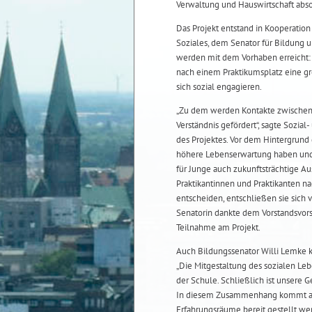
Verwaltung und Hauswirtschaft abso
Das Projekt entstand in Kooperatio
Soziales, dem Senator für Bildung 
werden mit dem Vorhaben erreicht: 
nach einem Praktikumsplatz eine gr
sich sozial engagieren.
„Zu dem werden Kontakte zwischen 
Verständnis gefördert“, sagte Sozia
des Projektes. Vor dem Hintergrund 
höhere Lebenserwartung haben und i
für Junge auch zukunftsträchtige Au
Praktikantinnen und Praktikanten 
entscheiden, entschließen sie sich v
Senatorin dankte dem Vorstandsvors
Teilnahme am Projekt.
Auch Bildungssenator Willi Lemke 
„Die Mitgestaltung des sozialen Le
der Schule. Schließlich ist unsere 
In diesem Zusammenhang kommt au
Erfahrungsräume bereit gestellt we