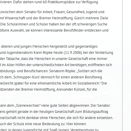
lvieren. Dafür stehen rund 60 Praktikumsplätze zur Verfügung.
n zwischen dem Senator für Arbeit, Frauen, Gesundheit, Jugend und
und Wissenschaft und der Bremer Heimstiftung. Gleich mehrere Ziele
Die Schülerinnen und Schüler haben bei der oft schwierigen Suche
ößere Auswahl, sie können interessante Berufsfelder entdecken und
älteren und jungen Menschen hergestellt und gegenseitiges
l- und Jugendsenatorin Karin Röpke heute (11.9.2006) bei der Vorstellung
der Tatsache, dass die Menschen in unserer Gesellschaft eine immer
m Alter Hilfen der unterschiedlichsten Art benötigen, eröffneten sich
sbildungs- und Berufschancen. Senatorin Röpke: „Sollten sich die
nach dem ,Schnupper-Kurs’ dennoch für einen anderen Berufsweg
ielleicht später für eine ehrenamtliche Arbeit im Sozialbereich.“ Die
itzenden der Bremer Heimstiftung, Alexander Künzel, für die
kann dem „Szenewechsel“ viele gute Seiten abgewinnen. Der Senator:
bens gehört gerade in der heutigen Gesellschaft zum Bildungsauftrag
Gesellschaft nicht denkbar ohne Menschen, die sich für andere einsetzen.
ch der Schule eine neue Bedeutung zu: Hier können
rden, in denen Jugendliche mit Spaß lernen, Verantwortung zu