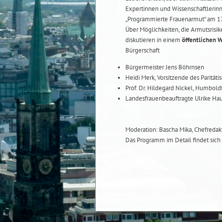
Expertinnen und Wissenschaftlerin
„Programmierte Frauenarmut“ am 17.
Über Möglichkeiten, die Armutsrisi
diskutieren in einem
öffentlichen W
Bürgerschaft
Bürgermeister Jens Böhrnsen
Heidi Merk, Vorsitzende des Parität
Prof. Dr. Hildegard Nickel, Humboldt
Landesfrauenbeauftragte Ulrike Hau
Moderation: Bascha Mika, Chefredakt
Das Programm im Detail findet sich