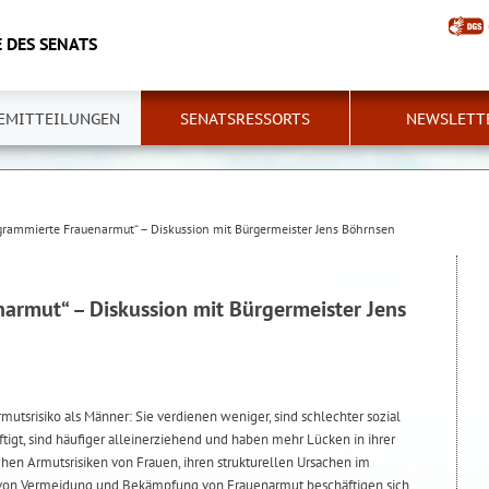
 DES SENATS
EMITTEILUNGEN
SENATSRESSORTS
NEWSLETT
grammierte Frauenarmut“ – Diskussion mit Bürgermeister Jens Böhrnsen
armut“ – Diskussion mit Bürgermeister Jens
tsrisiko als Männer: Sie verdienen weniger, sind schlechter sozial
ftigt, sind häufiger alleinerziehend und haben mehr Lücken in ihrer
chen Armutsrisiken von Frauen, ihren strukturellen Ursachen im
 von Vermeidung und Bekämpfung von Frauenarmut beschäftigen sich