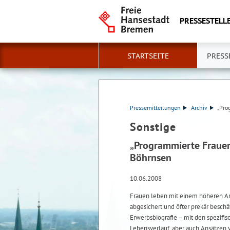
PRESSESTELLE
STARTSEITE
PRESS
Pressemitteilungen
Archiv
„Pro
Sonstige
„Programmierte Frauen
Böhrnsen
10.06.2008
Frauen leben mit einem höheren Armu
abgesichert und öfter prekär beschä
Erwerbsbiografie – mit den spezifis
Lebensverlauf, aber auch Ansätzen