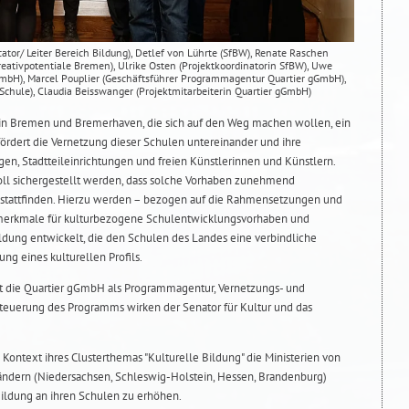
ercator/ Leiter Bereich Bildung), Detlef von Lührte (SfBW), Renate Raschen
eativpotentiale Bremen), Ulrike Osten (Projektkoordinatorin SfBW), Uwe
GmbH), Marcel Pouplier (Geschäftsführer Programmagentur Quartier gGmbH),
 Schule), Claudia Beisswanger (Projektmitarbeiterin Quartier gGmbH)
in Bremen und Bremerhaven, die sich auf den Weg machen wollen, ein
 fördert die Vernetzung dieser Schulen untereinander und ihre
en, Stadtteileinrichtungen und freien Künstlerinnen und Künstlern.
oll sichergestellt werden, dass solche Vorhaben zunehmend
rt stattfinden. Hierzu werden – bezogen auf die Rahmensetzungen und
ätsmerkmale für kulturbezogene Schulentwicklungsvorhaben und
ildung entwickelt, die den Schulen des Landes eine verbindliche
ung eines kulturellen Profils.
t die Quartier gGmbH als Programmagentur, Vernetzungs- und
Steuerung des Programms wirken der Senator für Kultur und das
 Kontext ihres Clusterthemas "Kulturelle Bildung" die Ministerien von
ndern (Niedersachsen, Schleswig-Holstein, Hessen, Brandenburg)
Bildung an ihren Schulen zu erhöhen.