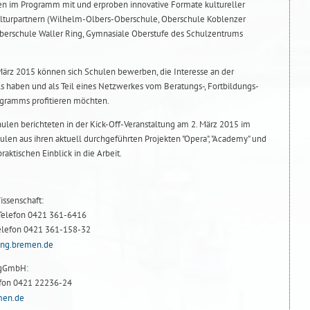
en im Programm mit und erproben innovative Formate kultureller
ulturpartnern (Wilhelm-Olbers-Oberschule, Oberschule Koblenzer
Oberschule Waller Ring, Gymnasiale Oberstufe des Schulzentrums
ärz 2015 können sich Schulen bewerben, die Interesse an der
ls haben und als Teil eines Netzwerkes vom Beratungs-, Fortbildungs-
gramms profitieren möchten.
hulen berichteten in der Kick-Off-Veranstaltung am 2. März 2015 im
ulen aus ihren aktuell durchgeführten Projekten "Opera", "Academy" und
aktischen Einblick in die Arbeit.
issenschaft:
Telefon 0421 361-6416
 Telefon 0421 361-158-32
ung.bremen.de
 gGmbH:
lefon 0421 22236-24
men.de