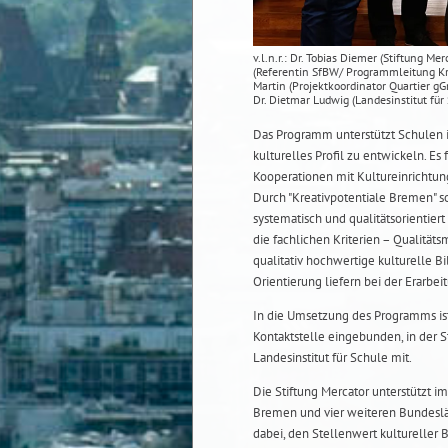
v.l.n.r.: Dr. Tobias Diemer (Stiftung M
(Referentin SfBW/ Programmleitung Kr
Martin (Projektkoordinator Quartier g
Dr. Dietmar Ludwig (Landesinstitut für
Das Programm unterstützt Schulen 
kulturelles Profil zu entwickeln. Es
Kooperationen mit Kultureinrichtung
Durch "Kreativpotentiale Bremen" s
systematisch und qualitätsorientie
die fachlichen Kriterien – Qualit
qualitativ hochwertige kulturelle B
Orientierung liefern bei der Erarbeit
In die Umsetzung des Programms is
Kontaktstelle eingebunden, in der 
Landesinstitut für Schule mit.
Die Stiftung Mercator unterstützt im
Bremen und vier weiteren Bundeslä
dabei, den Stellenwert kultureller 