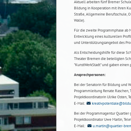
Aktuell arbeiten fünf Bremer Schul
Bildung in Kooperation mit ihren K
Straße, Allgemeine Berufsschule, 
Walle).
Für die zweite Programmphase ab M
Entwicklung eines kulturellen Profi
und Unterstützungsangebot des Pro
Als Entscheidungshilfe für diese Sc
Theater Bremen die beteiligten Sch
"KunstWerkStadt" und gaben einen pr
Ansprechpersonen:
Bei der Senatorin für Bildung und W
Programmleitung Renate Raschen, 
Projektkoordinatorin Ulrike Osten,
E-Mail:
kreativpotentiale@bild
Bei der Programmagentur Quartier
Projektkoordinator Uwe Martin, Te
E-Mail:
u.martin@quartier-bre