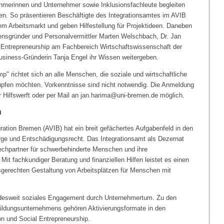
hmerinnen und Unternehmer sowie Inklusionsfachleute begleiten
ben. So präsentieren Beschäftigte des Integrationsamtes im AVIB
em Arbeitsmarkt und geben Hilfestellung für Projektideen. Daneben
nsgründer und Personalvermittler Marten Welschbach, Dr. Jan
s Entrepreneurship am Fachbereich Wirtschaftswissenschaft der
usiness-Gründerin Tanja Engel ihr Wissen weitergeben.
" richtet sich an alle Menschen, die soziale und wirtschaftliche
pfen möchten. Vorkenntnisse sind nicht notwendig. Die Anmeldung
r Hilfswerft oder per Mail an jan.harima@uni-bremen.de möglich.
n
ration Bremen (AVIB) hat ein breit gefächertes Aufgabenfeld in den
orge und Entschädigungsrecht. Das Integrationsamt als Dezernat
echpartner für schwerbehinderte Menschen und ihre
Mit fachkundiger Beratung und finanziellen Hilfen leistet es einen
sgerechten Gestaltung von Arbeitsplätzen für Menschen mit
ndesweit soziales Engagement durch Unternehmertum. Zu den
ldungsunternehmens gehören Aktivierungsformate in den
on und Social Entrepreneurship.