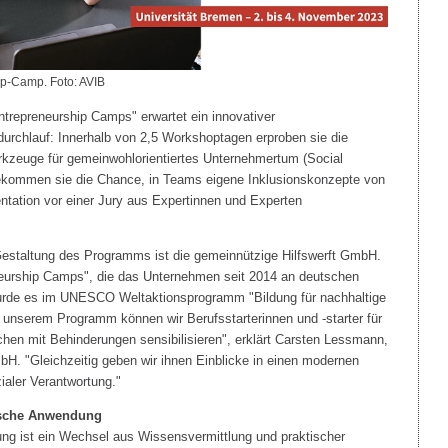
p-Camp. Foto: AVIB
trepreneurship Camps" erwartet ein innovativer
urchlauf: Innerhalb von 2,5 Workshoptagen erproben sie die
zeuge für gemeinwohlorientiertes Unternehmertum (Social
 bekommen sie die Chance, in Teams eigene Inklusionskonzepte von
ntation vor einer Jury aus Expertinnen und Experten
e Gestaltung des Programms ist die gemeinnützige Hilfswerft GmbH.
neurship Camps", die das Unternehmen seit 2014 an deutschen
urde es im UNESCO Weltaktionsprogramm "Bildung für nachhaltige
 unserem Programm können wir Berufsstarterinnen und -starter für
en mit Behinderungen sensibilisieren", erklärt Carsten Lessmann,
bH. "Gleichzeitig geben wir ihnen Einblicke in einen modernen
ialer Verantwortung."
ische Anwendung
ung ist ein Wechsel aus Wissensvermittlung und praktischer