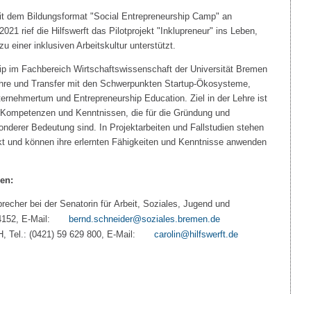
it dem Bildungsformat "Social Entrepreneurship Camp" an
21 rief die Hilfswerft das Pilotprojekt "Inklupreneur" ins Leben,
einer inklusiven Arbeitskultur unterstützt.
ip im Fachbereich Wirtschaftswissenschaft der Universität Bremen
Lehre und Transfer mit den Schwerpunkten Startup-Ökosysteme,
ternehmertum und Entrepreneurship Education. Ziel in der Lehre ist
, Kompetenzen und Kenntnissen, die für die Gründung und
onderer Bedeutung sind. In Projektarbeiten und Fallstudien stehen
kt und können ihre erlernten Fähigkeiten und Kenntnisse anwenden
en:
recher bei der Senatorin für Arbeit, Soziales, Jugend und
64152, E-Mail:
bernd.schneider@soziales.bremen.de
Carolin Paar, Hilfswerft gGmbH, Tel.: (0421) 59 629 800, E-Mail:
carolin@hilfswerft.de