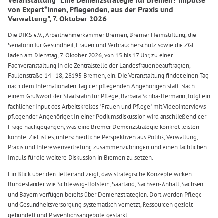
Veranstaltung "Eine Demenzstrategie für Bremen? Impulse
von Expert*innen, Pflegenden, aus der Praxis und
Verwaltung", 7. Oktober 2026
Die DIKS e.V., Arbeitnehmerkammer Bremen, Bremer Heimstiftung, die
Senatorin für Gesundheit, Frauen und Verbraucherschutz sowie die ZGF
laden am Dienstag, 7. Oktober 2026, von 15 bis 17 Uhr, zu einer
Fachveranstaltung in die Zentralstelle der Landesfrauenbeauftragten,
Faulenstraße 14–18, 28195 Bremen, ein. Die Veranstaltung findet einen Tag
nach dem Internationalen Tag der pflegenden Angehörigen statt. Nach
einem Grußwort der Staatsrätin für Pflege, Barbara Scriba-Hermann, folgt ein
fachlicher Input des Arbeitskreises "Frauen und Pflege" mit Videointerviews
pflegender Angehöriger. In einer Podiumsdiskussion wird anschließend der
Frage nachgegangen, was eine Bremer Demenzstrategie konkret leisten
könnte. Ziel ist es, unterschiedliche Perspektiven aus Politik, Verwaltung,
Praxis und Interessenvertretung zusammenzubringen und einen fachlichen
Impuls für die weitere Diskussion in Bremen zu setzen.
Ein Blick über den Tellerrand zeigt, dass strategische Konzepte wirken:
Bundesländer wie Schleswig-Holstein, Saarland, Sachsen-Anhalt, Sachsen
und Bayern verfügen bereits über Demenzstrategien. Dort werden Pflege-
und Gesundheitsversorgung systematisch vernetzt, Ressourcen gezielt
gebündelt und Präventionsangebote gestärkt.