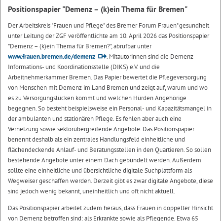
Positionspapier "Demenz – (k)ein Thema für Bremen"
Der Arbeitskreis "Frauen und Pflege" des Bremer Forum Frauen*gesundheit
unter Leitung der ZGF veröffentlichte am 10. April 2026 das Positionspapier
"Demenz – (k)ein Thema für Bremen?", abrufbar unter
www.frauen.bremen.de/demenz
. Mitautorinnen sind die Demenz
Informations- und Koordinationsstelle (DIKS) e.V. und die
Arbeitnehmerkammer Bremen. Das Papier bewertet die Pflegeversorgung
von Menschen mit Demenz im Land Bremen und zeigt auf, warum und wo
es zu Versorgungslücken kommt und welchen Hürden Angehörige
begegnen. So besteht beispielsweise ein Personal- und Kapazitätsmangel in
der ambulanten und stationären Pflege. Es fehlen aber auch eine
Vernetzung sowie sektorübergreifende Angebote. Das Positionspapier
benennt deshalb als ein zentrales Handlungsfeld einheitliche und
flächendeckende Anlauf- und Beratungsstellen in den Quartieren. So sollen
bestehende Angebote unter einem Dach gebündelt werden. Außerdem
sollte eine einheitliche und übersichtliche digitale Suchplattform als
Wegweiser geschaffen werden. Derzeit gibt es zwar digitale Angebote, diese
sind jedoch wenig bekannt, uneinheitlich und oft nicht aktuell.
Das Positionspapier arbeitet zudem heraus, dass Frauen in doppelter Hinsicht
von Demenz betroffen sind: als Erkrankte sowie als Pflegende. Etwa 65