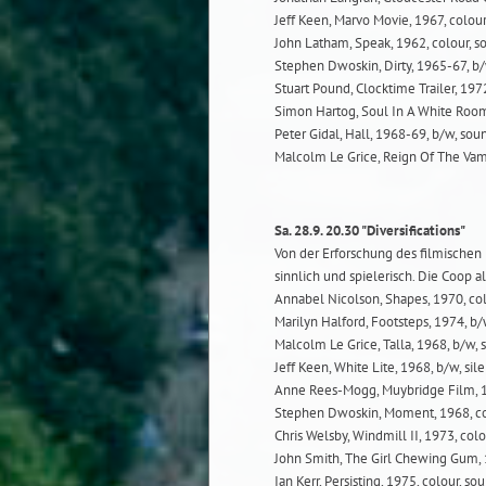
Jeff Keen, Marvo Movie, 1967, colou
John Latham, Speak, 1962, colour, 
Stephen Dwoskin, Dirty, 1965-67, b
Stuart Pound, Clocktime Trailer, 197
Simon Hartog, Soul In A White Room
Peter Gidal, Hall, 1968-69, b/w, so
Malcolm Le Grice, Reign Of The Vam
Sa. 28.9. 20.30 "Diversifications"
Von der Erforschung des filmischen
sinnlich und spielerisch. Die Coop 
Annabel Nicolson, Shapes, 1970, colo
Marilyn Halford, Footsteps, 1974, b
Malcolm Le Grice, Talla, 1968, b/w, 
Jeff Keen, White Lite, 1968, b/w, sil
Anne Rees-Mogg, Muybridge Film, 19
Stephen Dwoskin, Moment, 1968, co
Chris Welsby, Windmill II, 1973, col
John Smith, The Girl Chewing Gum, 
Ian Kerr, Persisting, 1975, colour, s