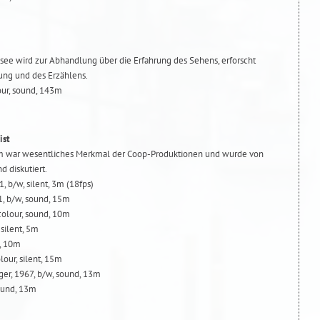
ee wird zur Abhandlung über die Erfahrung des Sehens, erforscht
ng und des Erzählens.
lour, sound, 143m
ist
lm war wesentliches Merkmal der Coop-Produktionen und wurde von
 diskutiert.
b/w, silent, 3m (18fps)
1, b/w, sound, 15m
 colour, sound, 10m
silent, 5m
d, 10m
our, silent, 15m
ger, 1967, b/w, sound, 13m
sound, 13m