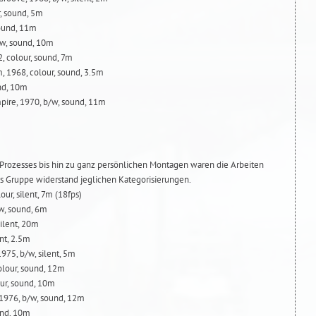
r, sound, 5m
sound, 11m
/w, sound, 10m
2, colour, sound, 7m
, 1968, colour, sound, 3.5m
und, 10m
pire, 1970, b/w, sound, 11m
 Prozesses bis hin zu ganz persönlichen Montagen waren die Arbeiten
als Gruppe widerstand jeglichen Kategorisierungen.
ur, silent, 7m (18fps)
/w, sound, 6m
silent, 20m
ent, 2.5m
75, b/w, silent, 5m
lour, sound, 12m
our, sound, 10m
1976, b/w, sound, 12m
ound, 10m