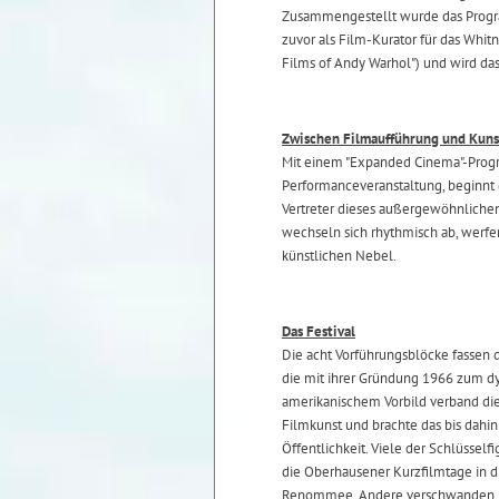
Zusammengestellt wurde das Progra
zuvor als Film-Kurator für das Whi
Films of Andy Warhol") und wird das
Zwischen Filmaufführung und Kun
Mit einem "Expanded Cinema"-Prog
Performanceveranstaltung, beginnt d
Vertreter dieses außergewöhnlichen
wechseln sich rhythmisch ab, werfe
künstlichen Nebel.
Das Festival
Die acht Vorführungsblöcke fassen
die mit ihrer Gründung 1966 zum d
amerikanischem Vorbild verband di
Filmkunst und brachte das bis dahi
Öffentlichkeit. Viele der Schlüssel
die Oberhausener Kurzfilmtage in d
Renommee. Andere verschwanden i