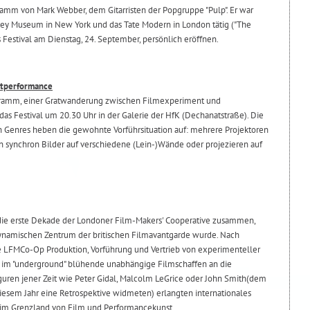
mm von Mark Webber, dem Gitarristen der Popgruppe "Pulp". Er war
tney Museum in New York und das Tate Modern in London tätig ("The
 Festival am Dienstag, 24. September, persönlich eröffnen.
stperformance
ramm, einer Gratwanderung zwischen Filmexperiment und
as Festival um 20.30 Uhr in der Galerie der HfK (Dechanatstraße). Die
 Genres heben die gewohnte Vorführsituation auf: mehrere Projektoren
n synchron Bilder auf verschiedene (Lein-)Wände oder projezieren auf
 die erste Dekade der Londoner Film-Makers' Cooperative zusammen,
ynamischen Zentrum der britischen Filmavantgarde wurde. Nach
e LFMCo-Op Produktion, Vorführung und Vertrieb von experimenteller
n im "underground" blühende unabhängige Filmschaffen an die
figuren jener Zeit wie Peter Gidal, Malcolm LeGrice oder John Smith(dem
iesem Jahr eine Retrospektive widmeten) erlangten internationales
m Grenzland von Film und Performancekunst.