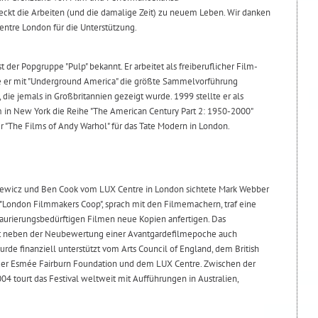
weckt die Arbeiten (und die damalige Zeit) zu neuem Leben. Wir danken
ntre London für die Unterstützung.
st der Popgruppe "Pulp" bekannt. Er arbeitet als freiberuflicher Film-
te er mit "Underground America" die größte Sammelvorführung
die jemals in Großbritannien gezeigt wurde. 1999 stellte er als
 in New York die Reihe "The American Century Part 2: 1950-2000"
er "The Films of Andy Warhol" für das Tate Modern in London.
cewicz und Ben Cook vom LUX Centre in London sichtete Mark Webber
 "London Filmmakers Coop", sprach mit den Filmemachern, traf eine
taurierungsbedürftigen Filmen neue Kopien anfertigen. Das
amit neben der Neubewertung einer Avantgardefilmepoche auch
urde finanziell unterstützt vom Arts Council of England, dem British
e, der Esmée Fairburn Foundation und dem LUX Centre. Zwischen der
4 tourt das Festival weltweit mit Aufführungen in Australien,