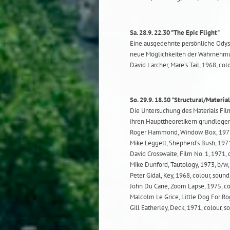
Sa. 28.9. 22.30 "The Epic Flight"
Eine ausgedehnte persönliche Odyss
neue Möglichkeiten der Wahrnehmu
David Larcher, Mare’s Tail, 1968, co
So. 29.9. 18.30 "Structural/Material
Die Untersuchung des Materials Fi
ihren Haupttheoretikern grundlegend
Roger Hammond, Window Box, 1971, 
Mike Leggett, Shepherd’s Bush, 197
David Crosswaite, Film No. 1, 1971,
Mike Dunford, Tautology, 1973, b/w, 
Peter Gidal, Key, 1968, colour, soun
John Du Cane, Zoom Lapse, 1975, col
Malcolm Le Grice, Little Dog For Ro
Gill Eatherley, Deck, 1971, colour, 