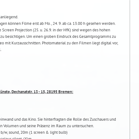
 anliegend.
en können Filme erst ab Mo., 24. 9. ab ca. 13.00 h gesehen werden.
creen Projection (25. u. 26.9. in der HfK) sind wegen des hohen
 zu besichtigen. Um einen groben Eindruck des Gesamtprogramms zu
o mit Kurzausschnitten. Photomaterial zu den Filmen liegt digital vor,
.
Künste, Dechanatstr. 13 - 15, 28195 Bremen:
einwand und das Kino. Sie hinterfragten die Rolle des Zuschauers und
sein Volumen und seine Präsenz im Raum zu untersuchen.
 b/w, sound, 20m (1 screen & light bulb)
olour, silent, (X)m