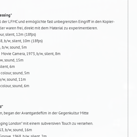
cessing"
l der LFMC und ermöglichte fast unbegrenzten Eingriff in den Kopier-
er waren frei, direkt mit dem Material zu experimentieren.
ur, silent, 12m (18fps)
 b/w, silent, 10m (18fps)
, b/w, sound, 5m
 Movie Camera, 1973, b/w, silent, 8m
b/w, sound, 15m
silent, 6m
colour, sound, 5m
, b/w, sound, 11m
colour, sound, 6m
d"
en, began der Avantgardefilm in der Gegenkultur Mitte
nging London" mit einem subversiven Touch zu versehen.
63, b/w, sound, 16m
roove, 1968, b/w, silent, 2m