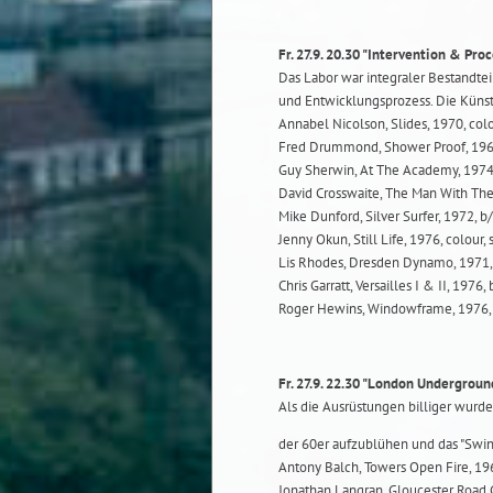
Fr. 27.9. 20.30 "Intervention & Pro
Das Labor war integraler Bestandtei
und Entwicklungsprozess. Die Künstl
Annabel Nicolson, Slides, 1970, colo
Fred Drummond, Shower Proof, 1968,
Guy Sherwin, At The Academy, 1974
David Crosswaite, The Man With The
Mike Dunford, Silver Surfer, 1972, 
Jenny Okun, Still Life, 1976, colour, 
Lis Rhodes, Dresden Dynamo, 1971, 
Chris Garratt, Versailles I & II, 1976
Roger Hewins, Windowframe, 1976, 
Fr. 27.9. 22.30 "London Undergroun
Als die Ausrüstungen billiger wurd
der 60er aufzublühen und das "Swi
Antony Balch, Towers Open Fire, 19
Jonathan Langran, Gloucester Road G