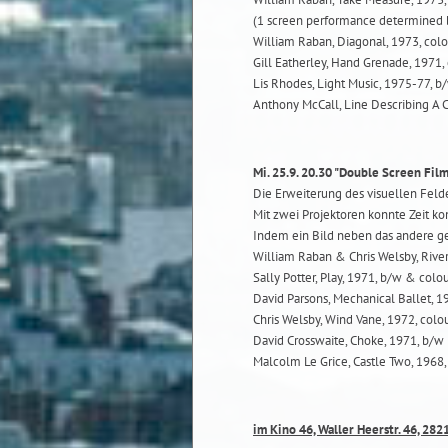
(1 screen performance determined 
William Raban, Diagonal, 1973, colo
Gill Eatherley, Hand Grenade, 1971, 
Lis Rhodes, Light Music, 1975-77, b/
Anthony McCall, Line Describing A C
Mi. 25.9. 20.30 "Double Screen Film
Die Erweiterung des visuellen Feld
Mit zwei Projektoren konnte Zeit 
Indem ein Bild neben das andere ge
William Raban & Chris Welsby, River
Sally Potter, Play, 1971, b/w & colou
David Parsons, Mechanical Ballet, 19
Chris Welsby, Wind Vane, 1972, colou
David Crosswaite, Choke, 1971, b/w 
Malcolm Le Grice, Castle Two, 1968,
im Kino 46, Waller Heerstr. 46, 28